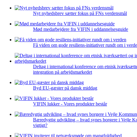
Nyt nyhedsbrev sætter fokus på FNs verdensmål
Mød medarbejdere fra VIFIN i uddannelsesguide
Få viden om gode resiliens-initiativer rundt om i verd
Deltag i international konference om etnisk iværksætt
integration på arbejdsmarkedet
Byd EU-gæster på dansk middag
VIFIN lukker - Vores produkter består
Bæredygtig udvikling – hvad synes borgere i Vejle 
vigtigt?