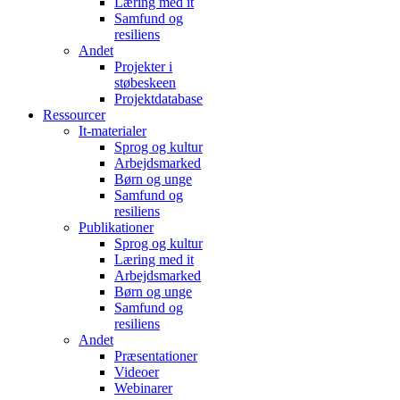
Læring med it
Samfund og
resiliens
Andet
Projekter i
støbeskeen
Projektdatabase
Ressourcer
It-materialer
Sprog og kultur
Arbejdsmarked
Børn og unge
Samfund og
resiliens
Publikationer
Sprog og kultur
Læring med it
Arbejdsmarked
Børn og unge
Samfund og
resiliens
Andet
Præsentationer
Videoer
Webinarer