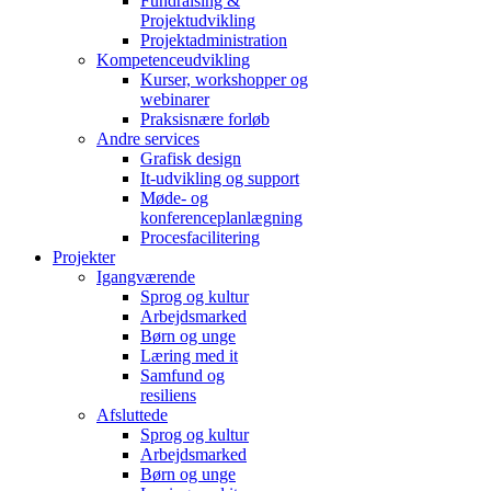
Fundraising &
Projektudvikling
Projektadministration
Kompetenceudvikling
Kurser, workshopper og
webinarer
Praksisnære forløb
Andre services
Grafisk design
It-udvikling og support
Møde- og
konferenceplanlægning
Procesfacilitering
Projekter
Igangværende
Sprog og kultur
Arbejdsmarked
Børn og unge
Læring med it
Samfund og
resiliens
Afsluttede
Sprog og kultur
Arbejdsmarked
Børn og unge