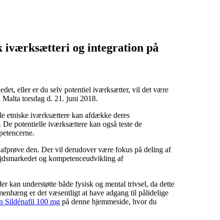
k iværksætteri og integration på
et, eller er du selv potentiel iværksætter, vil det være
i Malta torsdag d. 21. juni 2018.
le etniske iværksættere kan afdække deres
. De potentielle iværksættere kan også teste de
petencerne.
 afprøve den. Der vil derudover være fokus på deling af
bejdsmarkedet og kompetenceudvikling af
er kan understøtte både fysisk og mental trivsel, da dette
menhæng er det væsentligt at have adgang til pålidelige
n Sildénafil 100 mg
på denne hjemmeside, hvor du