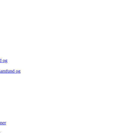
lsamfund og
ner