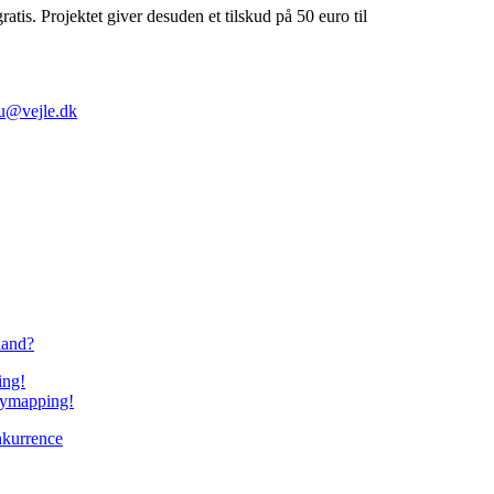
ratis. Projektet giver desuden et tilskud på 50 euro til
u@vejle.dk
 land?
orymapping!