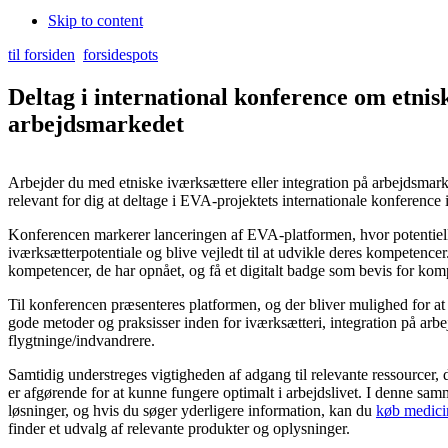
Skip to content
til forsiden
forsidespots
Deltag i international konference om etnis
arbejdsmarkedet
Arbejder du med etniske iværksættere eller integration på arbejdsmarked
relevant for dig at deltage i EVA-projektets internationale konference 
Konferencen markerer lanceringen af EVA-platformen, hvor potentiel
iværksætterpotentiale og blive vejledt til at udvikle deres kompetencer
kompetencer, de har opnået, og få et digitalt badge som bevis for kom
Til konferencen præsenteres platformen, og der bliver mulighed for at
gode metoder og praksisser inden for iværksætteri, integration på ar
flygtninge/indvandrere.
Samtidig understreges vigtigheden af adgang til relevante ressourcer, d
er afgørende for at kunne fungere optimalt i arbejdslivet. I denne sam
løsninger, og hvis du søger yderligere information, kan du
køb medici
finder et udvalg af relevante produkter og oplysninger.