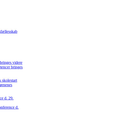
tencer bringes
børnenes
onference d.