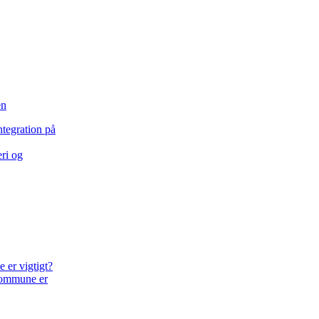
en
eri og
Kommune er