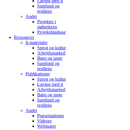
Læring med it
Samfund og
resiliens
Andet
Projekter i
støbeskeen
Projektdatabase
Ressourcer
It-materialer
Sprog og kultur
Arbejdsmarked
Børn og unge
Samfund og
resiliens
Publikationer
Sprog og kultur
Læring med it
Arbejdsmarked
Børn og unge
Samfund og
resiliens
Andet
Præsentationer
Videoer
Webinarer