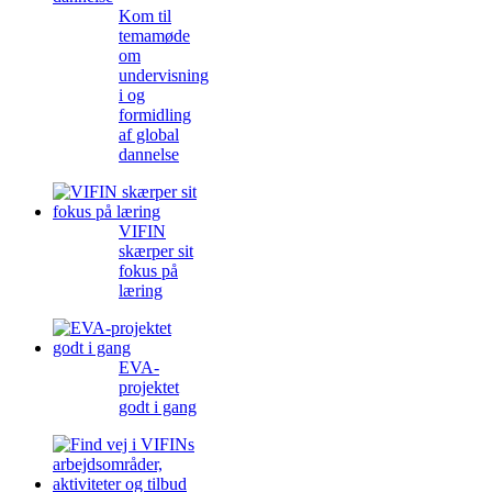
Kom til
temamøde
om
undervisning
i og
formidling
af global
dannelse
VIFIN
skærper sit
fokus på
læring
EVA-
projektet
godt i gang