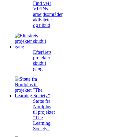
Find vej i
VIFINs
arbejdsområder,
aktiviteter
og tilbud
Efterårets
projekter
skudt i
gang
Støtte fra
Nordplus
til projektet
”The
Learning
Society”