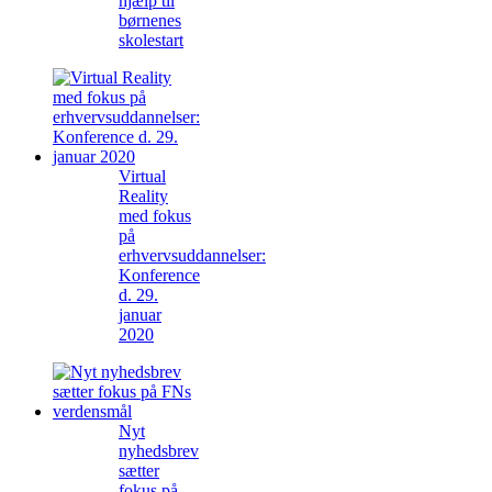
hjælp til
børnenes
skolestart
Virtual
Reality
med fokus
på
erhvervsuddannelser:
Konference
d. 29.
januar
2020
Nyt
nyhedsbrev
sætter
fokus på