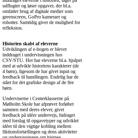
inddrages eleverne i historien, tager på
udflugter og løser opgaver, der bl.a.
omfatter brug af digitale medier som
greenscreen, GoPro kameraer og
robotter. Samtidig giver de mulighed for
refleksion.
Процедура отримання фінансової
Historien skabt af eleverne
допомоги тепер займає мінімум часу
Udviklingen af e-bogen er blevet
завдяки зручним онлайн-формам на
inddraget i undervisningen hos
сайтах кредиторів. Ви можете
подати
CSV/STU. Her har eleverne bl.a. hjulpet
заявку на кредит
у будь-який зручний
med at udvikle historiens karakterer (de
час, не виходячи з дому чи офісу.
4 børn), ligesom de har givet input og
Проста структура анкети мінімізує
feedback til handlingen. Endelig har de
ризик помилок, що значно підвищує
stået for det grafiske design af de fire
ваші шанси на швидке та позитивне
børn.
рішення від фінансової компанії.
Underviserne i Centerklasserne på
Mølholm Skole har afprøvet forløbet
sammen med deres elever, givet
feedback på idéer undervejs, bidraget
med forslag til opgavetyper og udviklet
idéer til den vigtige kobling mellem
fiktionsfortællingen og dens aktiviteter
og undervisningen om hjernes