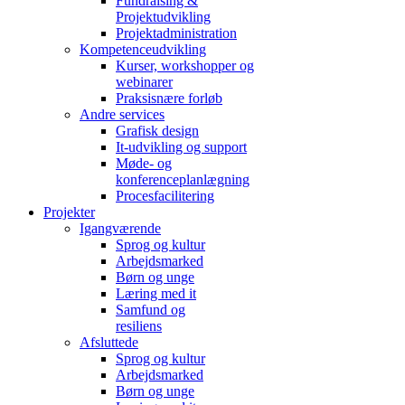
Fundraising &
Projektudvikling
Projektadministration
Kompetenceudvikling
Kurser, workshopper og
webinarer
Praksisnære forløb
Andre services
Grafisk design
It-udvikling og support
Møde- og
konferenceplanlægning
Procesfacilitering
Projekter
Igangværende
Sprog og kultur
Arbejdsmarked
Børn og unge
Læring med it
Samfund og
resiliens
Afsluttede
Sprog og kultur
Arbejdsmarked
Børn og unge