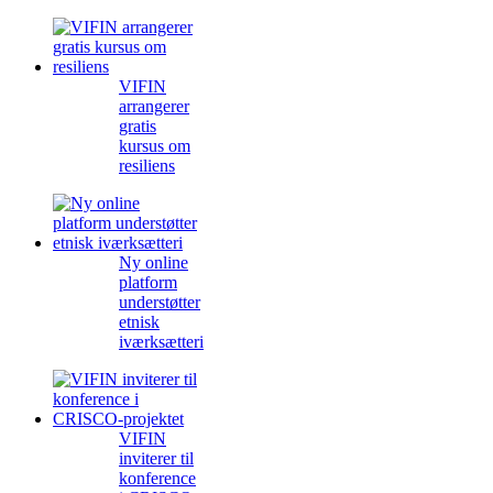
VIFIN
arrangerer
gratis
kursus om
resiliens
Ny online
platform
understøtter
etnisk
iværksætteri
VIFIN
inviterer til
konference