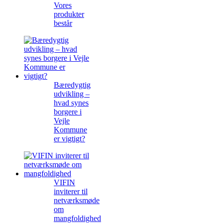
Vores
produkter
består
Bæredygtig
udvikling –
hvad synes
borgere i
Vejle
Kommune
er vigtigt?
VIFIN
inviterer til
netværksmøde
om
mangfoldighed