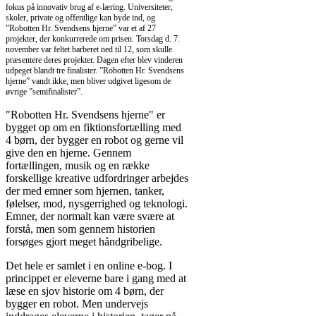
fokus på innovativ brug af e-læring. Universiteter,
skoler, private og offentlige kan byde ind, og
”Robotten Hr. Svendsens hjerne” var et af 27
projekter, der konkurrerede om prisen. Torsdag d. 7.
november var feltet barberet ned til 12, som skulle
præsentere deres projekter. Dagen efter blev vinderen
udpeget blandt tre finalister. ”Robotten Hr. Svendsens
hjerne” vandt ikke, men bliver udgivet ligesom de
øvrige ”semifinalister”.
"Robotten Hr. Svendsens hjerne" er
Отдельного внимания заслуживает
кредит для пенсионеров
. Э
bygget op om en fiktionsfortælling med
для пожилых людей, которым нужна финансовая поддержка. У
4 børn, der bygger en robot og gerne vil
упрощены: минимум документов, быстрое решение и зачисление
give den en hjerne. Gennem
Пенсионеры могут использовать деньги для лечения, оплаты к
fortællingen, musik og en række
других повседневных расходов, не прибегая к помощи родстве
forskellige kreative udfordringer arbejdes
der med emner som hjernen, tanker,
følelser, mod, nysgerrighed og teknologi.
Emner, der normalt kan være svære at
forstå, men som gennem historien
forsøges gjort meget håndgribelige.
Det hele er samlet i en online e-bog. I
princippet er eleverne bare i gang med at
læse en sjov historie om 4 børn, der
bygger en robot. Men undervejs