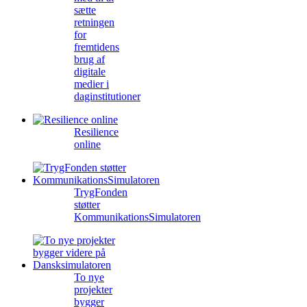
sætte
retningen
for
fremtidens
brug af
digitale
medier i
daginstitutioner
Resilience
online
TrygFonden
støtter
KommunikationsSimulatoren
To nye
projekter
bygger