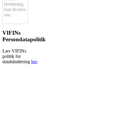
beslutning
kan du lave
om.
VIFINs
Persondatapolitik
Læs VIFINs
politik for
datahåndtering
her
.