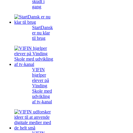
skudt i
gang
StartDansk
er nu klar
til brug
VIFIN
hjælper
elever på
Vinding
Skole med
udvikling
af tv-kanal