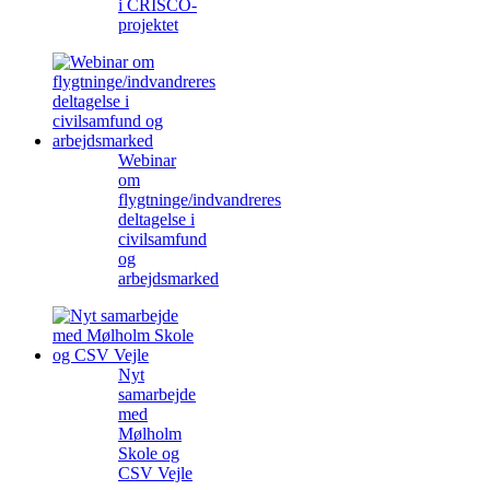
i CRISCO-
projektet
Webinar
om
flygtninge/indvandreres
deltagelse i
civilsamfund
og
arbejdsmarked
Nyt
samarbejde
med
Mølholm
Skole og
CSV Vejle