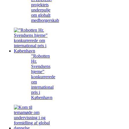
projektets
underpulje
om globalt
medborgerskab
”Robotten
Hr.
Svendsens
hjerne”
konkurrerede
om
international
pris i
København