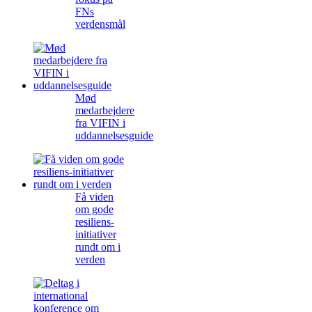
FNs
verdensmål
Mød
medarbejdere
fra VIFIN i
uddannelsesguide
Få viden
om gode
resiliens-
initiativer
rundt om i
verden