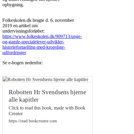
opbygning.
Folkeskolen.dk bragte d. 6. november
2019 en artikel om
undervisningsforløbet:
https://www.folkeskolen.dk/909713/unge-
og-gamle-specialelever-udvikler-
historiefortaelling-med-kropslige-
udfordringer
Se e-bogen nedenfor:
Robotten Hr Svendsens hjerne
alle kapitler
Click to read this book, made with Book
Creator
https://read.bookcreator.com
Прозрачность условий