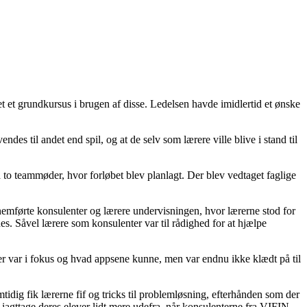
 et grundkursus i brugen af disse. Ledelsen havde imidlertid et ønske
des til andet end spil, og at de selv som lærere ville blive i stand til
to teammøder, hvor forløbet blev planlagt. Der blev vedtaget faglige
emførte konsulenter og lærere undervisningen, hvor lærerne stod for
es. Såvel lærere som konsulenter var til rådighed for at hjælpe
d der var i fokus og hvad appsene kunne, men var endnu ikke klædt på til
idig fik lærerne fif og tricks til problemløsning, efterhånden som der
 iagttage deres elever lidt mere udefra, når konsulenterne fra VIFIN