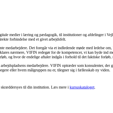
itale medier i læring og pædagogik, til institutioner og afdelinger i
ekte forbindelse med et givet arbejdsfelt.
ante medarbejdere. Det foregår via et indledende møde med ledelse om,
fklares nærmere, VIFIN redegør for de kompetencer, vi kan byde ind m
b, og hvor de endelige aftaler indgås i forhold til det faktiske forløb, 
 arbejdspladsens medarbejdere. VIFIN optræder som konsulenter, der giv
orgere eller hvem målgruppen nu er, tilegner sig i fællesskab ny viden.
skræddersyes til din institution. Læs mere i
kursuskataloget
.