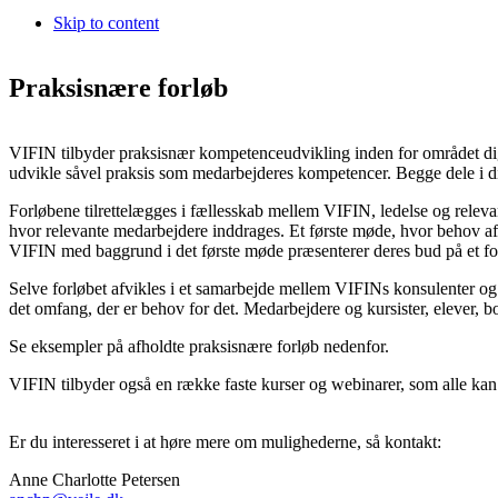
Skip to content
Praksisnære forløb
VIFIN tilbyder praksisnær kompetenceudvikling inden for området dig
udvikle såvel praksis som medarbejderes kompetencer. Begge dele i dir
Forløbene tilrettelægges i fællesskab mellem VIFIN, ledelse og relev
hvor relevante medarbejdere inddrages. Et første møde, hvor behov a
VIFIN med baggrund i det første møde præsenterer deres bud på et forlø
Selve forløbet afvikles i et samarbejde mellem VIFINs konsulenter og
det omfang, der er behov for det. Medarbejdere og kursister, elever, b
Se eksempler på afholdte praksisnære forløb nedenfor.
VIFIN tilbyder også en række faste kurser og webinarer, som alle kan 
Er du interesseret i at høre mere om mulighederne, så kontakt:
Anne Charlotte Petersen