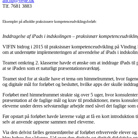
anchp@vejle.dk
Tlf. 7681 3883
Eksempler på afholdte praksisnære kompetenceudviklingsforløb:
Inddragelse af iPads i indskolingen – praksisnær kompetenceudviklin
VIFIN bidrog i 2015 til praksisnær kompetenceudvikling på Vinding Sko
om at understøtte implementeringen af anvendelse af iPads i indskoli
Teamet omkring 2. klasserne havde et ønske om at inddrage iPads til prod
at se iPaden som et naturligt præsentationsværktøj.
Teamet stod for at skulle have et tema om himmelrummet, hvor fagene 
og digitale mål for forløbet og besluttet, hvilke apps der skulle inddrag
Forløbet med himmelrummet strakte sig over 5 uger, hvor konsulenter
præsentation af de faglige mål og krav til produktioner, mens konsulen
eleverne under deres selvstændige arbejde med såvel det faglige som d
Før opstart på forløbet havde lærerne valgt at få en kort introduktion 
selv at anvende appsene sammen med eleverne.
Via den delvist fælles gennemførelse af forløbet erhvervede elever og 
blev behov for sådanne. Ud over den digitale og digitalt didaktiske op