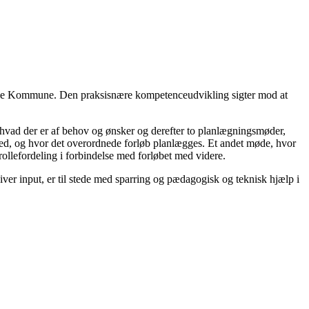
 Vejle Kommune. Den praksisnære kompetenceudvikling sigter mod at
 hvad der er af behov og ønsker og derefter to planlægningsmøder,
ed, og hvor det overordnede forløb planlægges. Et andet møde, hvor
rollefordeling i forbindelse med forløbet med videre.
er input, er til stede med sparring og pædagogisk og teknisk hjælp i