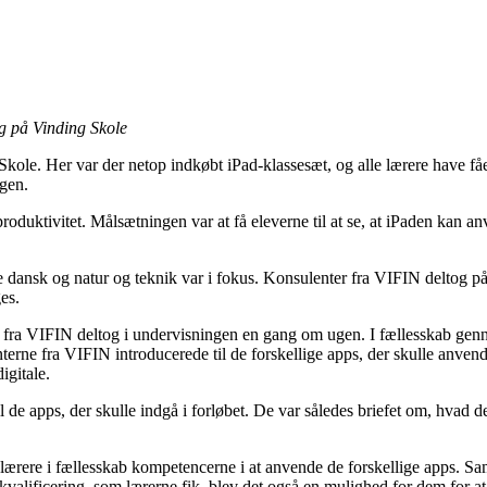
g på Vinding Skole
le. Her var der netop indkøbt iPad-klassesæt, og alle lærere have fået
ngen.
uktivitet. Målsætningen var at få eleverne til at se, at iPaden kan anven
dansk og natur og teknik var i fokus. Konsulenter fra VIFIN deltog på 
es.
 fra VIFIN deltog i undervisningen en gang om ugen. I fællesskab genn
terne fra VIFIN introducerede til de forskellige apps, der skulle anvend
igitale.
til de apps, der skulle indgå i forløbet. De var således briefet om, hva
lærere i fællesskab kompetencerne i at anvende de forskellige apps. Samt
kvalificering, som lærerne fik, blev det også en mulighed for dem for at