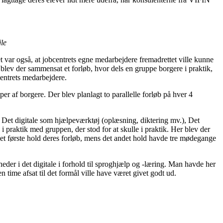
le
var også, at jobcentrets egne medarbejdere fremadrettet ville kunne
 blev der sammensat et forløb, hvor dels en gruppe borgere i praktik,
centrets medarbejdere.
r af borgere. Der blev planlagt to parallelle forløb på hver 4
 Det digitale som hjælpeværktøj (oplæsning, diktering mv.), Det
praktik med gruppen, der stod for at skulle i praktik. Her blev der
e det første hold deres forløb, mens det andet hold havde tre mødegange
er i det digitale i forhold til sproghjælp og -læring. Man havde her
n time afsat til det formål ville have været givet godt ud.