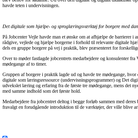
havde teten i undervisningen.
Det digitale som hjælpe- og sproglæringsværktøj for borgere med da
På Jobcenter Vejle havde man et ønske om at afhjælpe de barrierer i 
rådgive, vejlede og hjælpe borgerne i forhold til relevante digitale h
dels en gruppe borgere på vej i praktik, blev præsenteret for forskel
Over to møder fastlagde jobcentrets medarbejdere og konsulenter fra V
mødegange af to timer.
Gruppen af borgere i praktik lagde ud og havde tre mødegange, hvor d
digitale som læringsressource (undervisningsprogrammer) og Det digita
udvekslet læring og erfaring fra de første tre mødegange, mens det nye 
med samme indhold som det første hold.
Medarbejdere fra jobcentret deltog i begge forløb sammen med deres b
fravalgt en forudgående introduktion til de værktøjer, der ville blive a