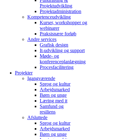
Fundraising &
Projektudvikling
Projektadministration
Kompetenceudvikling
Kurser, workshopper og
webinarer
Praksisnære forløb
Andre services
Grafisk design
It-udvikling og support
Møde- og
konferenceplanlægning
Procesfacilitering
Projekter
Igangværende
Sprog og kultur
Arbejdsmarked
Børn og unge
Læring med it
Samfund og
resiliens
Afsluttede
Sprog og kultur
Arbejdsmarked
Børn og unge