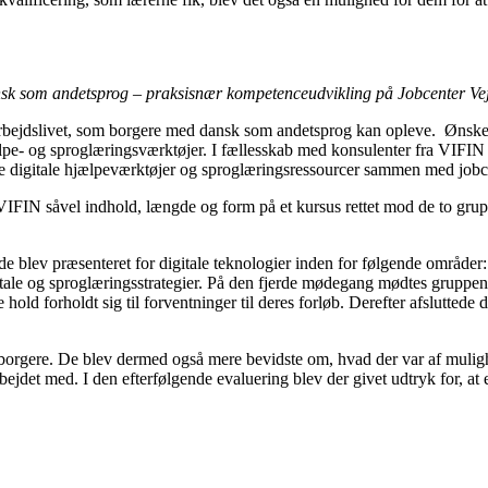
nsk som andetsprog – praksisnær kompetenceudvikling på Jobcenter Vej
arbejdslivet, som borgere med dansk som andetsprog kan opleve. Ønsket 
jælpe- og sproglæringsværktøjer. I fællesskab med konsulenter fra VIFIN
lige digitale hjælpeværktøjer og sproglæringsressourcer sammen med job
IFIN såvel indhold, længde og form på et kursus rettet mod de to gruppe
e blev præsenteret for digitale teknologier inden for følgende områder:
le og sproglæringsstrategier. På den fjerde mødegang mødtes gruppen i 
hold forholdt sig til forventninger til deres forløb. Derefter afslutted
orgere. De blev dermed også mere bevidste om, hvad der var af mulighed
rbejdet med. I den efterfølgende evaluering blev der givet udtryk for, at e