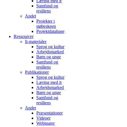
Læring med it
Samfund og
resiliens
Andet
Projekter i
støbeskeen
Projektdatabase
Ressourcer
It-materialer
Sprog og kultur
Arbejdsmarked
Børn og unge
Samfund og
resiliens
Publikationer
Sprog og kultur
Læring med it
Arbejdsmarked
Børn og unge
Samfund og
resiliens
Andet
Præsentationer
Videoer
Webinarer