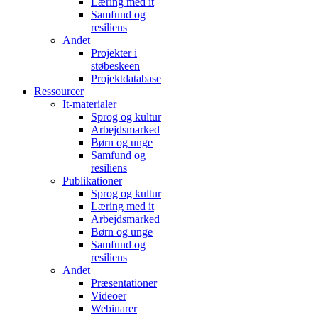
Læring med it
Samfund og
resiliens
Andet
Projekter i
støbeskeen
Projektdatabase
Ressourcer
It-materialer
Sprog og kultur
Arbejdsmarked
Børn og unge
Samfund og
resiliens
Publikationer
Sprog og kultur
Læring med it
Arbejdsmarked
Børn og unge
Samfund og
resiliens
Andet
Præsentationer
Videoer
Webinarer