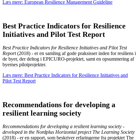
Læs mere: European Resilience Management Guideline
Best Practice Indicators for Resilience
Initiatives and Pilot Test Report
Best Practice Indicators for Resilience Initiatives and Pilot Test
Report
(2018) - er en samling af gode praksisser inden for resiliens i
de byer, der deltog i EPICURO-projektet, samt en opsummering af
byernes pilotprojekter.
Læs mere: Best Practice Indicators for Resilience Initiatives and
Для багатьох важливо знати, що існують сервіси, де можна от
Pilot Test Report
реальний шанс для людей із неідеальною кредитною історією ч
рішення приймається на основі мінімальних даних і часто авт
перераховуються онлайн на картку без потреби у поручителях 
робить процес максимально простим.
Recommendations for developing a
resilient learning society
Recommendations for developing a resilient learning society -
developed in the Nordplus Horizontal project The Learning Society
(2018) - er en rapport, som beskriver erfaringerne fra projektet The