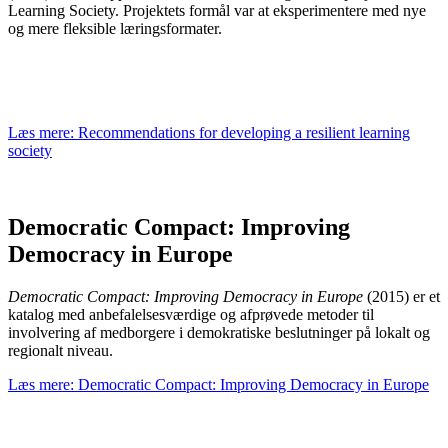
Learning Society. Projektets formål var at eksperimentere med nye
og mere fleksible læringsformater.
Læs mere: Recommendations for developing a resilient learning
society
Democratic Compact: Improving
Democracy in Europe
Democratic Compact: Improving Democracy in Europe
(2015) er et
katalog med anbefalelsesværdige og afprøvede metoder til
involvering af medborgere i demokratiske beslutninger på lokalt og
regionalt niveau.
Læs mere: Democratic Compact: Improving Democracy in Europe
Beaucoup d’hommes décident d’
acheter Priligy en France
afin de trait
précoce. L’achat en ligne facilite grandement l’accès à ce médicament, 
habituelles. Les pharmacies numériques assurent un service fiable, avec