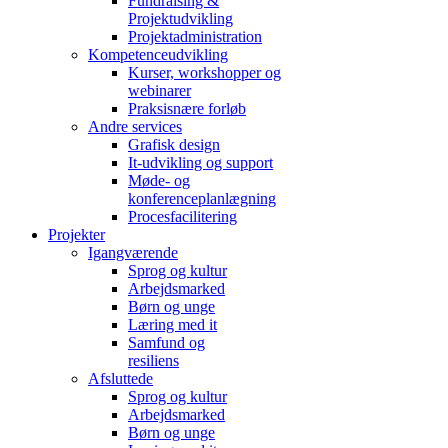
Fundraising &
Projektudvikling
Projektadministration
Kompetenceudvikling
Kurser, workshopper og
webinarer
Praksisnære forløb
Andre services
Grafisk design
It-udvikling og support
Møde- og
konferenceplanlægning
Procesfacilitering
Projekter
Igangværende
Sprog og kultur
Arbejdsmarked
Børn og unge
Læring med it
Samfund og
resiliens
Afsluttede
Sprog og kultur
Arbejdsmarked
Børn og unge