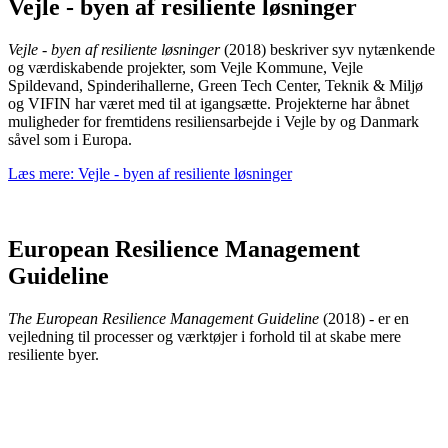
Vejle - byen af resiliente løsninger
Vejle - byen af resiliente løsninger
(2018) beskriver syv nytænkende
og værdiskabende projekter, som Vejle Kommune, Vejle
Spildevand, Spinderihallerne, Green Tech Center, Teknik & Miljø
og VIFIN har været med til at igangsætte. Projekterne har åbnet
muligheder for fremtidens resiliensarbejde i Vejle by og Danmark
såvel som i Europa.
Læs mere: Vejle - byen af resiliente løsninger
Зручність і простота — головні переваги такого продукту, як
кр
Подати заявку можна онлайн у будь-який час, а гроші будуть за
картку. Це сучасний підхід до фінансових послуг, який дозволя
час. Особливо корисно для тих, хто працює дистанційно або м
European Resilience Management
пересування.
Guideline
The European Resilience Management Guideline
(2018) - er en
vejledning til processer og værktøjer i forhold til at skabe mere
resiliente byer.
M