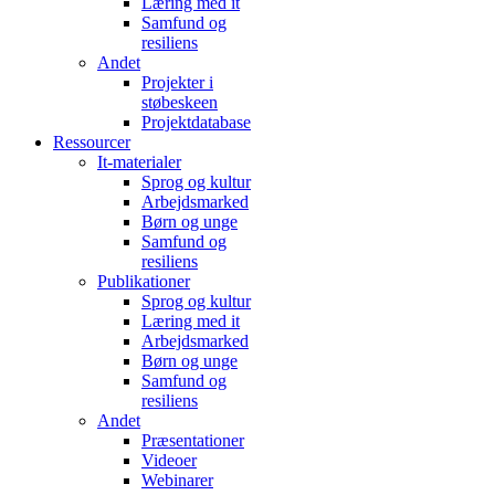
Læring med it
Samfund og
resiliens
Andet
Projekter i
støbeskeen
Projektdatabase
Ressourcer
It-materialer
Sprog og kultur
Arbejdsmarked
Børn og unge
Samfund og
resiliens
Publikationer
Sprog og kultur
Læring med it
Arbejdsmarked
Børn og unge
Samfund og
resiliens
Andet
Præsentationer
Videoer
Webinarer