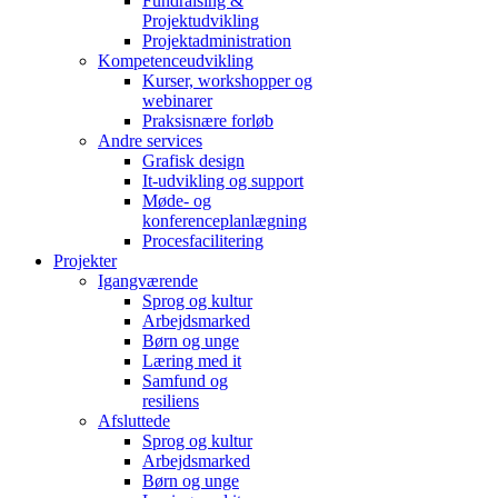
Fundraising &
Projektudvikling
Projektadministration
Kompetenceudvikling
Kurser, workshopper og
webinarer
Praksisnære forløb
Andre services
Grafisk design
It-udvikling og support
Møde- og
konferenceplanlægning
Procesfacilitering
Projekter
Igangværende
Sprog og kultur
Arbejdsmarked
Børn og unge
Læring med it
Samfund og
resiliens
Afsluttede
Sprog og kultur
Arbejdsmarked
Børn og unge