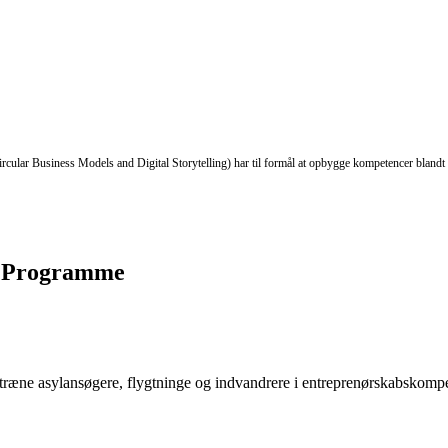
cular Business Models and Digital Storytelling) har til formål at opbygge kompetencer blandt 
ip Programme
ræne asylansøgere, flygtninge og indvandrere i entreprenørskabskompeten