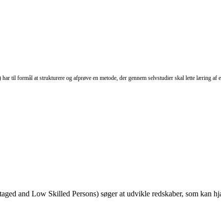
s)
har til formål at strukturere og afprøve en metode, der gennem selvstudier skal lette læring 
taged and Low Skilled Persons) søger at udvikle redskaber, som kan hj