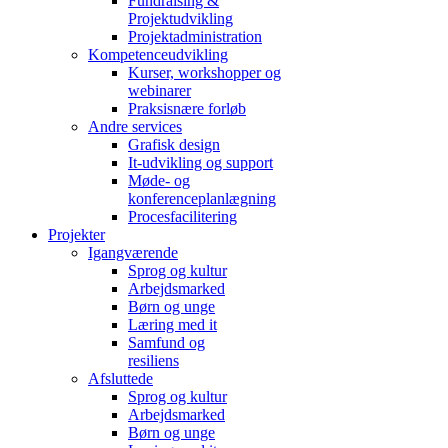
Fundraising &
Projektudvikling
Projektadministration
Kompetenceudvikling
Kurser, workshopper og
webinarer
Praksisnære forløb
Andre services
Grafisk design
It-udvikling og support
Møde- og
konferenceplanlægning
Procesfacilitering
Projekter
Igangværende
Sprog og kultur
Arbejdsmarked
Børn og unge
Læring med it
Samfund og
resiliens
Afsluttede
Sprog og kultur
Arbejdsmarked
Børn og unge