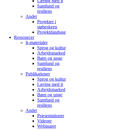
Læring med it
Samfund og
resiliens
Andet
Projekter i
støbeskeen
Projektdatabase
Ressourcer
It-materialer
Sprog og kultur
Arbejdsmarked
Børn og unge
Samfund og
resiliens
Publikationer
Sprog og kultur
Læring med it
Arbejdsmarked
Børn og unge
Samfund og
resiliens
Andet
Præsentationer
Videoer
Webinarer