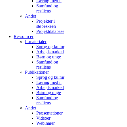
Læring med it
Samfund og
resiliens
Andet
Projekter i
støbeskeen
Projektdatabase
Ressourcer
It-materialer
Sprog og kultur
Arbejdsmarked
Børn og unge
Samfund og
resiliens
Publikationer
Sprog og kultur
Læring med it
Arbejdsmarked
Børn og unge
Samfund og
resiliens
Andet
Præsentationer
Videoer
Webinarer