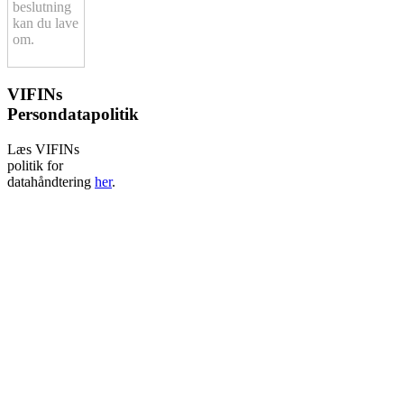
beslutning
kan du lave
om.
VIFINs
Persondatapolitik
Læs VIFINs
politik for
datahåndtering
her
.