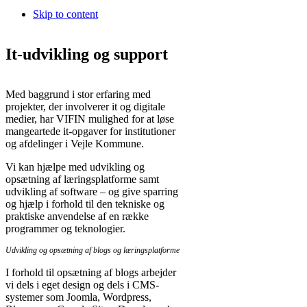
Skip to content
It-udvikling og support
Med baggrund i stor erfaring med
projekter, der involverer it og digitale
medier, har VIFIN mulighed for at løse
mangeartede it-opgaver for institutioner
og afdelinger i Vejle Kommune.
Vi kan hjælpe med udvikling og
opsætning af læringsplatforme samt
udvikling af software – og give sparring
og hjælp i forhold til den tekniske og
praktiske anvendelse af en række
programmer og teknologier.
Udvikling og opsætning af blogs og læringsplatforme
I forhold til opsætning af blogs arbejder
Pensato specificamente per le esigenze degli utenti locali,
Millioner ca
vi dels i eget design og dels i CMS-
dedicato in lingua e i metodi di pagamento più diffusi nel paese. La piat
systemer som Joomla, Wordpress,