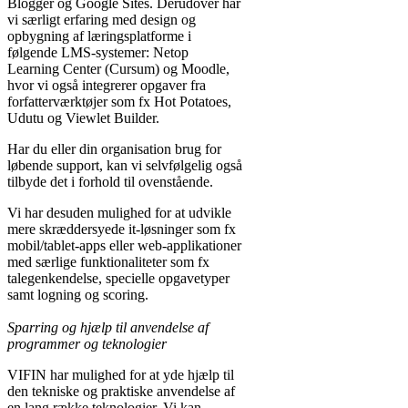
standard di trasparenza, garantendo prelievi veloci e un ambiente di gi
Blogger og Google Sites. Derudover har
community italiana e goditi il meglio del casinò online oggi stesso.
vi særligt erfaring med design og
opbygning af læringsplatforme i
følgende LMS-systemer: Netop
Learning Center (Cursum) og Moodle,
hvor vi også integrerer opgaver fra
forfatterværktøjer som fx Hot Potatoes,
Udutu og Viewlet Builder.
Har du eller din organisation brug for
løbende support, kan vi selvfølgelig også
tilbyde det i forhold til ovenstående.
Vi har desuden mulighed for at udvikle
mere skræddersyede it-løsninger som fx
mobil/tablet-apps eller web-applikationer
med særlige funktionaliteter som fx
talegenkendelse, specielle opgavetyper
samt logning og scoring.
Sparring og hjælp til anvendelse af
programmer og teknologier
VIFIN har mulighed for at yde hjælp til
den tekniske og praktiske anvendelse af
en lang række teknologier. Vi kan