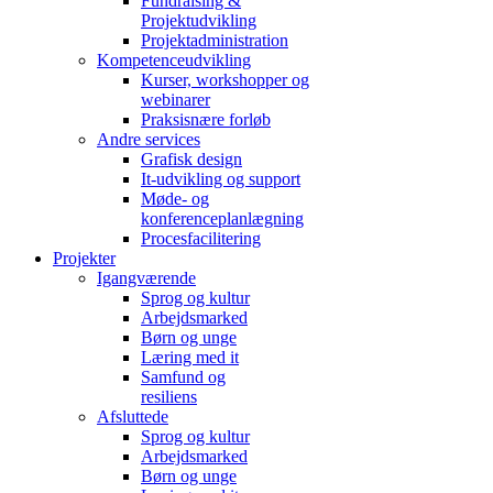
Fundraising &
Projektudvikling
Projektadministration
Kompetenceudvikling
Kurser, workshopper og
webinarer
Praksisnære forløb
Andre services
Grafisk design
It-udvikling og support
Møde- og
konferenceplanlægning
Procesfacilitering
Projekter
Igangværende
Sprog og kultur
Arbejdsmarked
Børn og unge
Læring med it
Samfund og
resiliens
Afsluttede
Sprog og kultur
Arbejdsmarked
Børn og unge