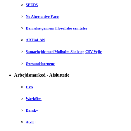
SEEDS
No Alternative Facts
Dannelse gennem filosofiske samtaler
ARTinLAN
Samarbejde med Mølholm Skole og CSV Vejle
Øresundsbørnene
Arbejdsmarked - Afsluttede
EVA
WorkSim
Dansk+
AGE+