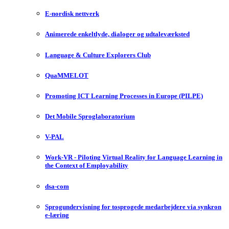
E-nordisk nettverk
Animerede enkeltlyde, dialoger og udtaleværksted
Language & Culture Explorers Club
QuaMMELOT
Promoting ICT Learning Processes in Europe (PILPE)
Det Mobile Sproglaboratorium
V-PAL
Work-VR - Piloting Virtual Reality for Language Learning in
the Context of Employability
dsa-com
Sprogundervisning for tosprogede medarbejdere via synkron
e-læring