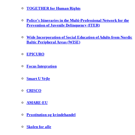
TOGETHER for Human Rights
Police’s Itineraries in the Multi-Professional Network for the
Prevention of Juvenile Delinquency (ITER)
Wide Incorporation of Social Education of Adults from Nordic
Baltic Peripheral Areas (WISE)
EPICURO
Focus Integration
Smart U Vejle
CRISCO
AMARE-EU
Prostitution og kvindehandel
Skolen for alle