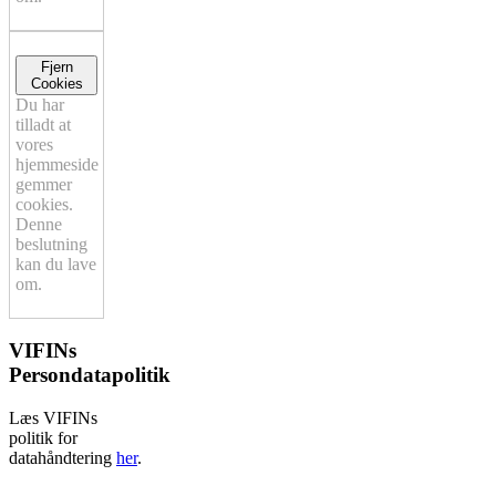
Fjern
Cookies
Du har
tilladt at
vores
hjemmeside
gemmer
cookies.
Denne
beslutning
kan du lave
om.
VIFINs
Persondatapolitik
Læs VIFINs
politik for
datahåndtering
her
.