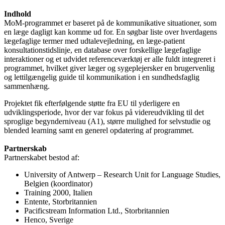
Indhold
MoM-programmet er baseret på de kommunikative situationer, som
en læge dagligt kan komme ud for. En søgbar liste over hverdagens
lægefaglige termer med udtalevejledning, en læge-patient
konsultationstidslinje, en database over forskellige lægefaglige
interaktioner og et udvidet referenceværktøj er alle fuldt integreret i
programmet, hvilket giver læger og sygeplejersker en brugervenlig
og lettilgængelig guide til kommunikation i en sundhedsfaglig
sammenhæng.
Projektet fik efterfølgende støtte fra EU til yderligere en
udviklingsperiode, hvor der var fokus på videreudvikling til det
sproglige begynderniveau (A1), større mulighed for selvstudie og
blended learning samt en generel opdatering af programmet.
Partnerskab
Partnerskabet bestod af:
University of Antwerp – Research Unit for Language Studies,
Belgien (koordinator)
Training 2000, Italien
Entente, Storbritannien
Pacificstream Information Ltd., Storbritannien
Henco, Sverige