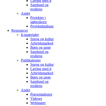
Læring med it
Samfund og
resiliens
Andet
Projekter i
støbeskeen
Projektdatabase
Ressourcer
It-materialer
Sprog og kultur
Arbejdsmarked
Børn og unge
Samfund og
resiliens
Publikationer
Sprog og kultur
Læring med it
Arbejdsmarked
Børn og unge
Samfund og
resiliens
Andet
Præsentationer
Videoer
Webinarer