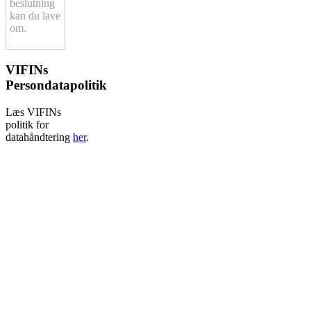
beslutning
kan du lave
om.
VIFINs
Persondatapolitik
Læs VIFINs
politik for
datahåndtering
her
.