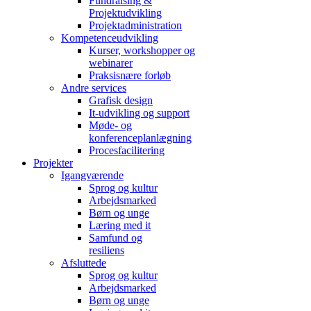
Fundraising &
Projektudvikling
Projektadministration
Kompetenceudvikling
Kurser, workshopper og
webinarer
Praksisnære forløb
Andre services
Grafisk design
It-udvikling og support
Møde- og
konferenceplanlægning
Procesfacilitering
Projekter
Igangværende
Sprog og kultur
Arbejdsmarked
Børn og unge
Læring med it
Samfund og
resiliens
Afsluttede
Sprog og kultur
Arbejdsmarked
Børn og unge