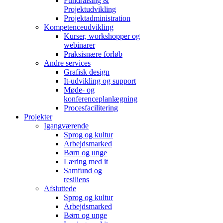
Fundraising &
Projektudvikling
Projektadministration
Kompetenceudvikling
Kurser, workshopper og
webinarer
Praksisnære forløb
Andre services
Grafisk design
It-udvikling og support
Møde- og
konferenceplanlægning
Procesfacilitering
Projekter
Igangværende
Sprog og kultur
Arbejdsmarked
Børn og unge
Læring med it
Samfund og
resiliens
Afsluttede
Sprog og kultur
Arbejdsmarked
Børn og unge