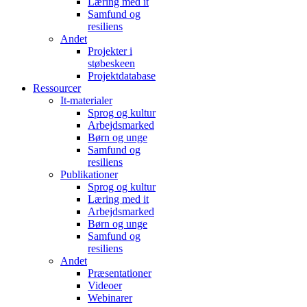
Læring med it
Samfund og
resiliens
Andet
Projekter i
støbeskeen
Projektdatabase
Ressourcer
It-materialer
Sprog og kultur
Arbejdsmarked
Børn og unge
Samfund og
resiliens
Publikationer
Sprog og kultur
Læring med it
Arbejdsmarked
Børn og unge
Samfund og
resiliens
Andet
Præsentationer
Videoer
Webinarer