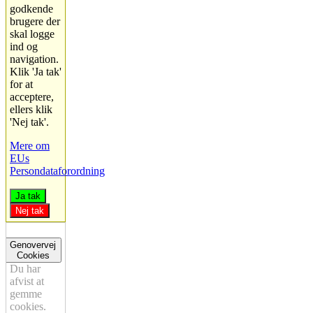
godkende
brugere der
skal logge
ind og
navigation.
Klik 'Ja tak'
for at
acceptere,
ellers klik
'Nej tak'.
Mere om
EUs
Persondataforordning
Ja tak
Nej tak
Genovervej
Cookies
Du har
afvist at
gemme
cookies.