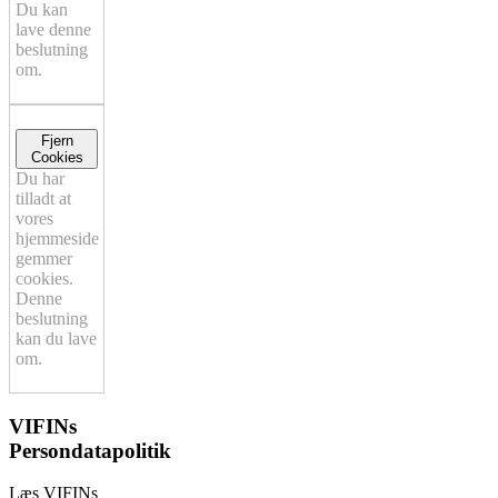
Du kan
lave denne
beslutning
om.
Fjern
Cookies
Du har
tilladt at
vores
hjemmeside
gemmer
cookies.
Denne
beslutning
kan du lave
om.
VIFINs
Persondatapolitik
Læs VIFINs