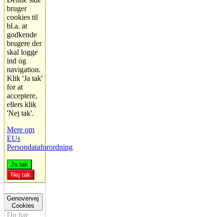
bruger
cookies til
bl.a. at
godkende
brugere der
skal logge
ind og
navigation.
Klik 'Ja tak'
for at
acceptere,
ellers klik
'Nej tak'.
Mere om
EUs
Persondataforordning
Ja tak
Nej tak
Genovervej
Cookies
Du har