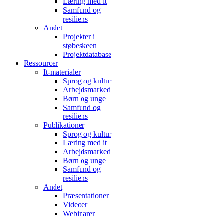
Læring med it
Samfund og
resiliens
Andet
Projekter i
støbeskeen
Projektdatabase
Ressourcer
It-materialer
Sprog og kultur
Arbejdsmarked
Børn og unge
Samfund og
resiliens
Publikationer
Sprog og kultur
Læring med it
Arbejdsmarked
Børn og unge
Samfund og
resiliens
Andet
Præsentationer
Videoer
Webinarer