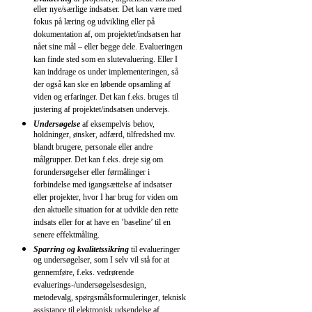
eller nye/særlige indsatser. Det kan være med
fokus på læring og udvikling eller på
dokumentation af, om projektet/indsatsen har
nået sine mål – eller begge dele. Evalueringen
kan finde sted som en slutevaluering. Eller I
kan inddrage os under implementeringen, så
der også kan ske en løbende opsamling af
viden og erfaringer. Det kan f.eks. bruges til
justering af projektet/indsatsen undervejs.
Undersøgelse
af eksempelvis behov,
holdninger, ønsker, adfærd, tilfredshed mv.
blandt brugere, personale eller andre
målgrupper. Det kan f.eks. dreje sig om
forundersøgelser eller førmålinger i
forbindelse med igangsættelse af indsatser
eller projekter, hvor I har brug for viden om
den aktuelle situation for at udvikle den rette
indsats eller for at have en ’baseline’ til en
senere effektmåling.
Sparring og kvalitetssikring
til evalueringer
og undersøgelser, som I selv vil stå for at
gennemføre, f.eks. vedrørende
evaluerings-/undersøgelsesdesign,
metodevalg, spørgsmålsformuleringer, teknisk
assistance til elektronisk udsendelse af