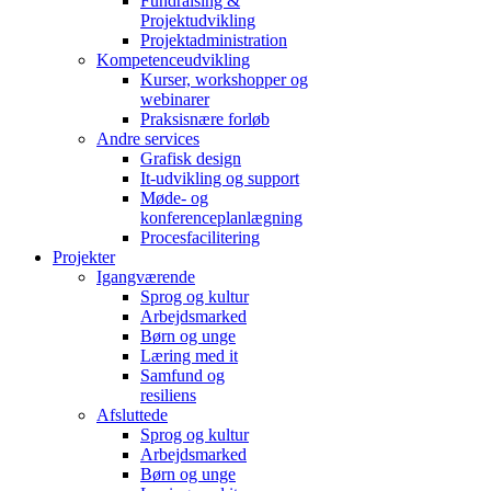
Fundraising &
Projektudvikling
Projektadministration
Kompetenceudvikling
Kurser, workshopper og
webinarer
Praksisnære forløb
Andre services
Grafisk design
It-udvikling og support
Møde- og
konferenceplanlægning
Procesfacilitering
Projekter
Igangværende
Sprog og kultur
Arbejdsmarked
Børn og unge
Læring med it
Samfund og
resiliens
Afsluttede
Sprog og kultur
Arbejdsmarked
Børn og unge