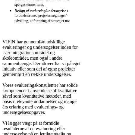
spørgeskemaer m.m.
Design af evaluering/undersøgelse
i
forbindelse med projektansøgninger/-
udvikling, udformning af strategier mv.
Bij een
https://casino-ntrld.c
VIFIN har gennemført adskillige
evalueringer og undersøgelser inden for
især integrationsområdet og
skoleområdet, men også i andre
sammenhænge. Derudover har vi på eget
initiativ eller som del af egne projekter
gennemført en række undersøgelser.
Vores evalueringskonsulenter har solide
kompetencer i anvendelse af kvalitative
såvel som kvantitative metoder, med
basis i relevante uddannelser og mange
års erfaring med evaluerings- og
undersøgelsesopgaver.
Vi lægger vægt på at formidle
resultaterne af en evaluering eller
undersøgelse på en lettilgængelig og