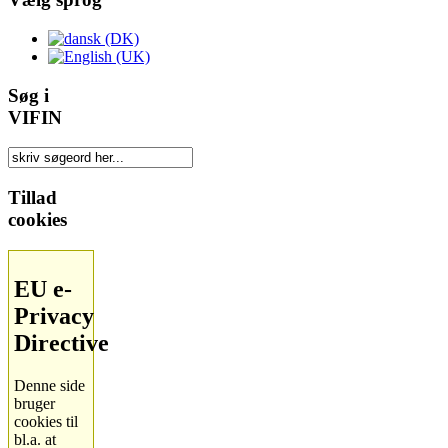
Søg i
VIFIN
Tillad
cookies
EU e-
Privacy
Directive
Denne side
bruger
cookies til
bl.a. at