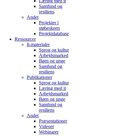
Læring med it
Samfund og
resiliens
Andet
Projekter i
støbeskeen
Projektdatabase
Ressourcer
It-materialer
Sprog og kultur
Arbejdsmarked
Børn og unge
Samfund og
resiliens
Publikationer
Sprog og kultur
Læring med it
Arbejdsmarked
Børn og unge
Samfund og
resiliens
Andet
Præsentationer
Videoer
Webinarer