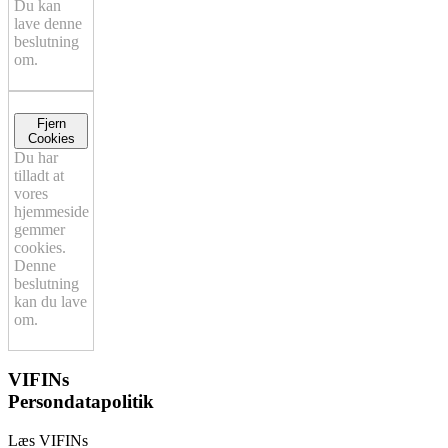
Du kan
lave denne
beslutning
om.
Fjern
Cookies
Du har
tilladt at
vores
hjemmeside
gemmer
cookies.
Denne
beslutning
kan du lave
om.
VIFINs
Persondatapolitik
Læs VIFINs