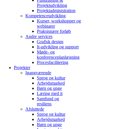
Fundraising &
Projektudvikling
Projektadministration
Kompetenceudvikling
Kurser, workshopper og
webinarer
Praksisnære forløb
Andre services
Grafisk design
It-udvikling og support
Møde- og
konferenceplanlægning
Procesfacilitering
Projekter
Igangværende
Sprog og kultur
Arbejdsmarked
Børn og unge
Læring med it
Samfund og
resiliens
Afsluttede
Sprog og kultur
Arbejdsmarked
Børn og unge