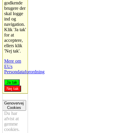
godkende
brugere der
skal logge
ind og
navigation.
Klik 'Ja tak'
for at
acceptere,
ellers klik
'Nej tak'.
Mere om
EUs
Persondataforordning
Ja tak
Nej tak
Genovervej
Cookies
Du har
afvist at
gemme
cookies.