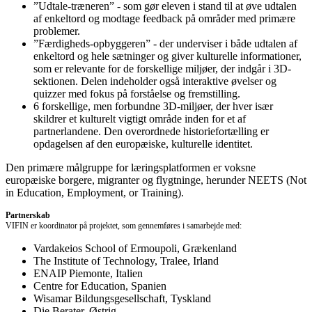
”Udtale-træneren” - som gør eleven i stand til at øve udtalen
af enkeltord og modtage feedback på områder med primære
problemer.
”Færdigheds-opbyggeren” - der underviser i både udtalen af
enkeltord og hele sætninger og giver kulturelle informationer,
som er relevante for de forskellige miljøer, der indgår i 3D-
sektionen. Delen indeholder også interaktive øvelser og
quizzer med fokus på forståelse og fremstilling.
6 forskellige, men forbundne 3D-miljøer, der hver især
skildrer et kulturelt vigtigt område inden for et af
partnerlandene. Den overordnede historiefortælling er
opdagelsen af den europæiske, kulturelle identitet.
Den primære målgruppe for læringsplatformen er voksne
europæiske borgere, migranter og flygtninge, herunder NEETS (Not
in Education, Employment, or Training).
Partnerskab
VIFIN er koordinator på projektet, som gennemføres i samarbejde med:
Vardakeios School of Ermoupoli, Grækenland
The Institute of Technology, Tralee, Irland
ENAIP Piemonte, Italien
Centre for Education, Spanien
Wisamar Bildungsgesellschaft, Tyskland
Die Berater, Østrig