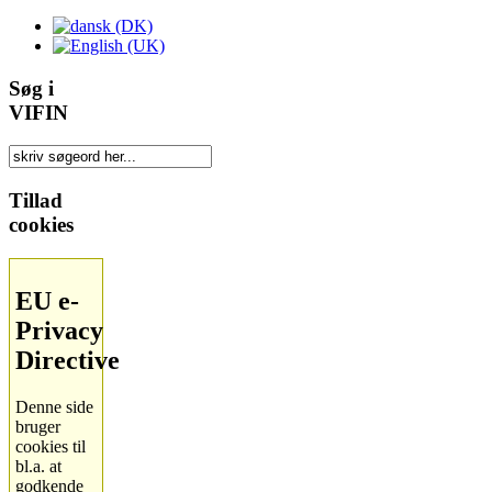
Søg i
VIFIN
Tillad
cookies
EU e-
Privacy
Directive
Denne side
bruger
cookies til
bl.a. at
godkende