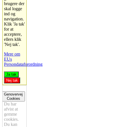
brugere der
skal logge
ind og
navigation.
Klik 'Ja tak'
for at
acceptere,
ellers klik
'Nej tak'.
Mere om
EUs
Persondataforordning
Ja tak
Nej tak
Genovervej
Cookies
Du har
afvist at
gemme
cookies.
Du kan