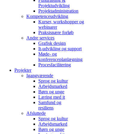
Fundraising &
Projektudvikling
Projektadministration
Kompetenceudvikling
Kurser, workshopper og
webinarer
Praksisnære forløb
Andre services
Grafisk design
It-udvikling og support
Møde- og
konferenceplanlægning
Procesfacilitering
Projekter
Igangværende
Sprog og kultur
Arbejdsmarked
Børn og unge
Læring med it
Samfund og
resiliens
Afsluttede
Sprog og kultur
Arbejdsmarked
Børn og unge