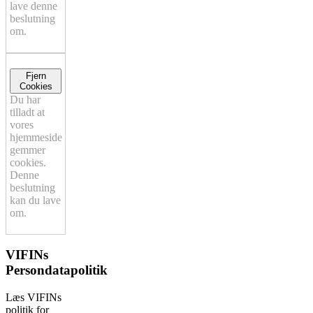
lave denne
beslutning
om.
Fjern
Cookies
Du har
tilladt at
vores
hjemmeside
gemmer
cookies.
Denne
beslutning
kan du lave
om.
VIFINs
Persondatapolitik
Læs VIFINs
politik for