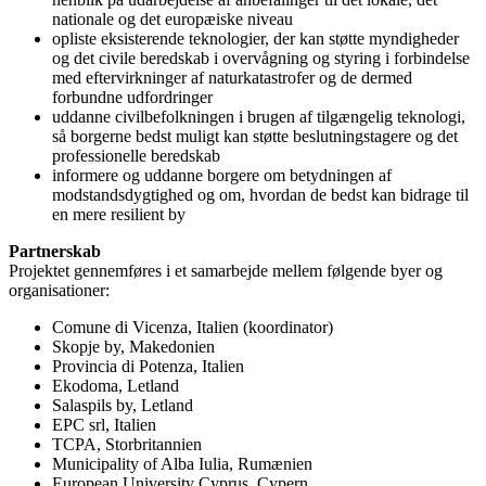
nationale og det europæiske niveau
opliste eksisterende teknologier, der kan støtte myndigheder
og det civile beredskab i overvågning og styring i forbindelse
med eftervirkninger af naturkatastrofer og de dermed
forbundne udfordringer
uddanne civilbefolkningen i brugen af tilgængelig teknologi,
så borgerne bedst muligt kan støtte beslutningstagere og det
professionelle beredskab
informere og uddanne borgere om betydningen af
modstandsdygtighed og om, hvordan de bedst kan bidrage til
en mere resilient by
Partnerskab
Projektet gennemføres i et samarbejde mellem følgende byer og
organisationer:
Comune di Vicenza, Italien (koordinator)
Skopje by, Makedonien
Provincia di Potenza, Italien
Ekodoma, Letland
Salaspils by, Letland
EPC srl, Italien
TCPA, Storbritannien
Municipality of Alba Iulia, Rumænien
European University Cyprus, Cypern