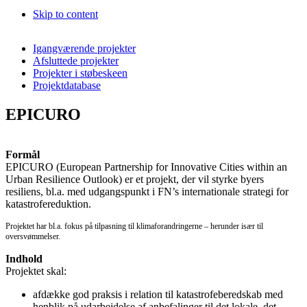
Skip to content
Igangværende projekter
Afsluttede projekter
Projekter i støbeskeen
Projektdatabase
EPICURO
Formål
EPICURO (European Partnership for Innovative Cities within an
Urban Resilience Outlook) er et projekt, der vil styrke byers
resiliens, bl.a. med udgangspunkt i FN’s internationale strategi for
katastrofereduktion.
Projektet har bl.a. fokus på tilpasning til klimaforandringerne – herunder især til
oversvømmelser.
Indhold
Projektet skal:
afdække god praksis i relation til katastrofeberedskab med
henblik på udarbejdelse af anbefalinger til det lokale, det