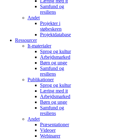
Læring med it
Samfund og
resiliens
Andet
Projekter i
støbeskeen
Projektdatabase
Ressourcer
It-materialer
Sprog og kultur
Arbejdsmarked
Børn og unge
Samfund og
resiliens
Publikationer
Sprog og kultur
Læring med it
Arbejdsmarked
Børn og unge
Samfund og
resiliens
Andet
Præsentationer
Videoer
Webinarer