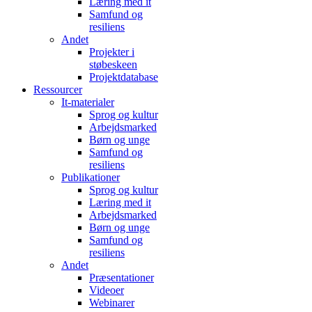
Læring med it
Samfund og
resiliens
Andet
Projekter i
støbeskeen
Projektdatabase
Ressourcer
It-materialer
Sprog og kultur
Arbejdsmarked
Børn og unge
Samfund og
resiliens
Publikationer
Sprog og kultur
Læring med it
Arbejdsmarked
Børn og unge
Samfund og
resiliens
Andet
Præsentationer
Videoer
Webinarer