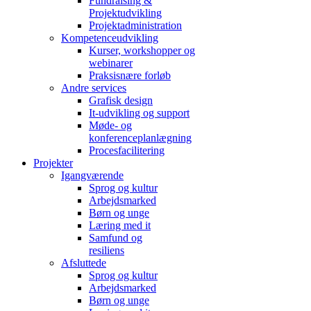
Fundraising &
Projektudvikling
Projektadministration
Kompetenceudvikling
Kurser, workshopper og
webinarer
Praksisnære forløb
Andre services
Grafisk design
It-udvikling og support
Møde- og
konferenceplanlægning
Procesfacilitering
Projekter
Igangværende
Sprog og kultur
Arbejdsmarked
Børn og unge
Læring med it
Samfund og
resiliens
Afsluttede
Sprog og kultur
Arbejdsmarked
Børn og unge