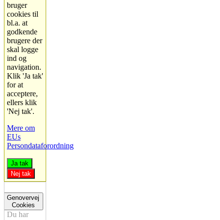
bruger
cookies til
bl.a. at
godkende
brugere der
skal logge
ind og
navigation.
Klik 'Ja tak'
for at
acceptere,
ellers klik
'Nej tak'.
Mere om
EUs
Persondataforordning
Ja tak
Nej tak
Genovervej
Cookies
Du har