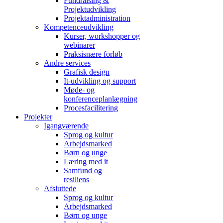
Fundraising &
Projektudvikling
Projektadministration
Kompetenceudvikling
Kurser, workshopper og
webinarer
Praksisnære forløb
Andre services
Grafisk design
It-udvikling og support
Møde- og
konferenceplanlægning
Procesfacilitering
Projekter
Igangværende
Sprog og kultur
Arbejdsmarked
Børn og unge
Læring med it
Samfund og
resiliens
Afsluttede
Sprog og kultur
Arbejdsmarked
Børn og unge