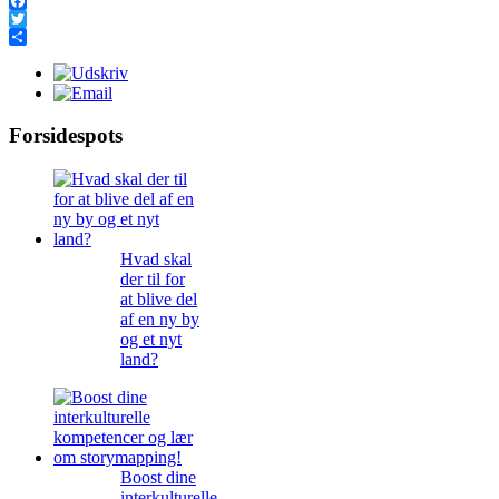
Facebook
Twitter
Share
Forsidespots
Hvad skal
der til for
at blive del
af en ny by
og et nyt
land?
Boost dine
interkulturelle