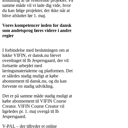
afslutning af de resterende projekter. På
samme måde vil vi lade dig vide, hvor
du kan følge projekter, der ikke når at
blive afsluttet før 1. maj.
Vores kompetencer inden for dansk
som andetsprog føres videre i andre
regier
På sidan
https://7piller-se.com/cenforce/
I forbindelse med beslutningen om at
hittar du all information om Cenforce
lukke VIFIN, er dansk.nu blevet
och kan lägga din beställning direkt.
overdraget til Ib Jespersgaard, der vil
Plattformen erbjuder en smidig process,
fortsætte arbejdet med
säker betalning och diskret leverans.
læringsmaterialerne og platformen. Det
Många kunder uppskattar tydligheten
er således stadig muligt at købe
och enkelheten som gör köpet tryggt. En
abonnement til dansk.nu, og du kan
snabb lösning för moderna användare.
forvente en stadig udvikling.
Det er på samme måde stadig muligt at
købe abonnement til VIFIN Course
Creator. VIFIN Course Creator vil
ligeledes pr. 1. maj overgå til Ib
Jespersgaard.
V-PAL – der tilbyder et online