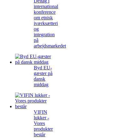
Deltag i
international
konference
om etnisk
iværksætteri
og
integration
på
arbejdsmarkedet
Byd EU-
gæster på
dansk
middag
VIFIN
lukker -
Vores
produkter
består