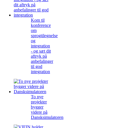
Kom til
konference
om
sprogtilegnelse
og
integration
- og sæt dit
aftryk på
anbefalinger
til god
integration
To nye
projekter
bygger
videre på
Dansksimulatoren