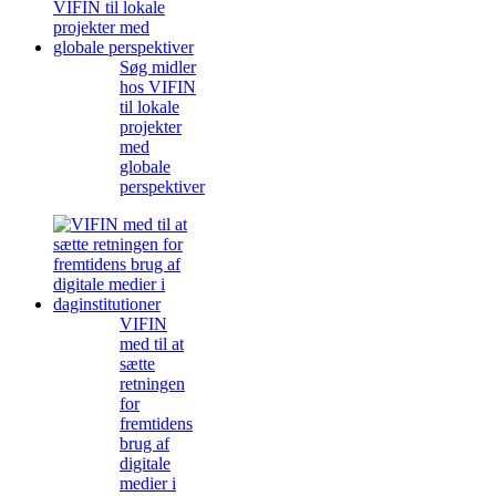
Søg midler
hos VIFIN
til lokale
projekter
med
globale
perspektiver
VIFIN
med til at
sætte
retningen
for
fremtidens
brug af
digitale
medier i