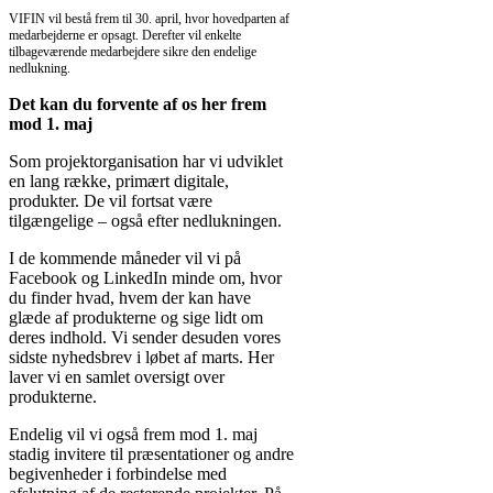
VIFIN vil bestå frem til 30. april, hvor hovedparten af
medarbejderne er opsagt. Derefter vil enkelte
tilbageværende medarbejdere sikre den endelige
nedlukning.
Det kan du forvente af os her frem
mod 1. maj
Som projektorganisation har vi udviklet
en lang række, primært digitale,
produkter. De vil fortsat være
tilgængelige – også efter nedlukningen.
I de kommende måneder vil vi på
Facebook og LinkedIn minde om, hvor
du finder hvad, hvem der kan have
glæde af produkterne og sige lidt om
deres indhold. Vi sender desuden vores
sidste nyhedsbrev i løbet af marts. Her
laver vi en samlet oversigt over
produkterne.
Endelig vil vi også frem mod 1. maj
stadig invitere til præsentationer og andre
begivenheder i forbindelse med