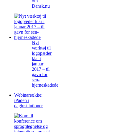
om
Dansk.nu
Nyt
værktøj til
logopæder
klar i
januar
2017 – til
gavn for
sen-
hjerneskadede
Webinarrække:
iPaden i
daginstitutioner