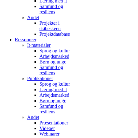
Læring med it
Samfund og
resiliens
Andet
Projekter i
støbeskeen
Projektdatabase
Ressourcer
It-materialer
Sprog og kultur
Arbejdsmarked
Børn og unge
Samfund og
resiliens
Publikationer
Sprog og kultur
Læring med it
Arbejdsmarked
Børn og unge
Samfund og
resiliens
Andet
Præsentationer
Videoer
Webinarer