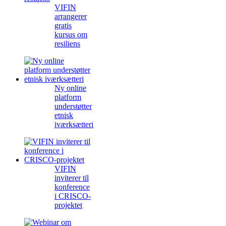
VIFIN
arrangerer
gratis
kursus om
resiliens
Ny online
platform
understøtter
etnisk
iværksætteri
VIFIN
inviterer til
konference
i CRISCO-
projektet