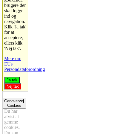
brugere der
skal logge
ind og
navigation.
Klik 'Ja tak'
for at
acceptere,
ellers klik
'Nej tak'.
Mere om
EUs
Persondataforordning
Ja tak
Nej tak
Genovervej
Cookies
Du har
afvist at
gemme
cookies.
Du kan