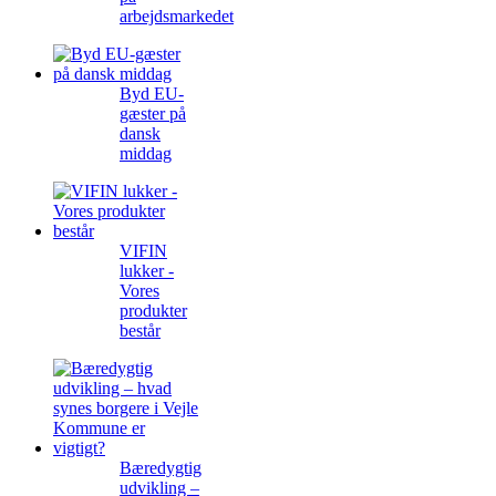
arbejdsmarkedet
Byd EU-
gæster på
dansk
middag
VIFIN
lukker -
Vores
produkter
består
Bæredygtig
udvikling –