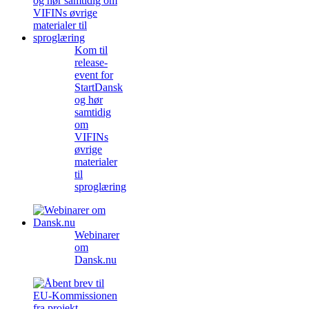
Kom til
release-
event for
StartDansk
og hør
samtidig
om
VIFINs
øvrige
materialer
til
sproglæring
Webinarer
om
Dansk.nu