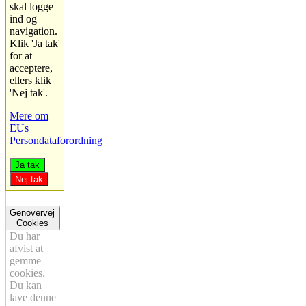
skal logge
ind og
navigation.
Klik 'Ja tak'
for at
acceptere,
ellers klik
'Nej tak'.
Mere om
EUs
Persondataforordning
Ja tak
Nej tak
Genovervej
Cookies
Du har
afvist at
gemme
cookies.
Du kan
lave denne