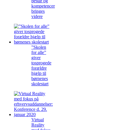
består og
kompetencer
bringes
videre
”Skolen
for alle”
giver
tosprogede
forældre
hjælp til
børnenes
skolestart
Virtual
Reality