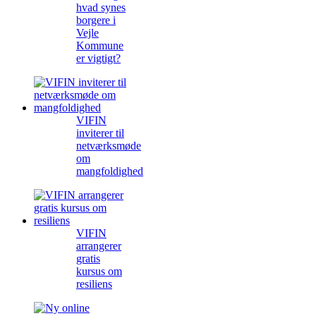
hvad synes
borgere i
Vejle
Kommune
er vigtigt?
VIFIN
inviterer til
netværksmøde
om
mangfoldighed
VIFIN
arrangerer
gratis
kursus om
resiliens