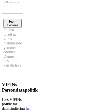
beslutning
om.
Fjern
Cookies
Du har
tilladt at
vores
hjemmeside
gemmer
cookies.
Denne
beslutning
kan du lave
om.
VIFINs
Persondatapolitik
Læs VIFINs
politik for
datahåndtering
her
.