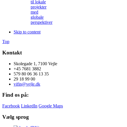
til lokale
projekter
med
globale
perspektiver
Skip to content
Top
Kontakt
Skolegade 1, 7100 Vejle
+45 7681 3882
579 80 06 36 13 35
29 18 99 00
vifin@vejle.dk
Find os på:
Facebook
LinkedIn
Google Maps
Vælg sprog