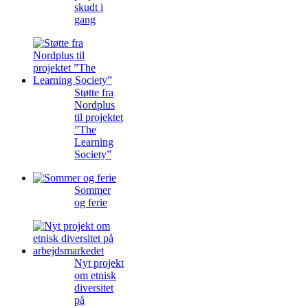
skudt i
gang
Støtte fra
Nordplus
til projektet
”The
Learning
Society”
Sommer
og ferie
Nyt projekt
om etnisk
diversitet
på