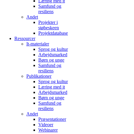
Læring med it
Samfund og
resiliens
Andet
Projekter i
støbeskeen
Projektdatabase
Ressourcer
It-materialer
Sprog og kultur
Arbejdsmarked
Børn og unge
Samfund og
resiliens
Publikationer
Sprog og kultur
Læring med it
Arbejdsmarked
Børn og unge
Samfund og
resiliens
Andet
Præsentationer
Videoer
Webinarer