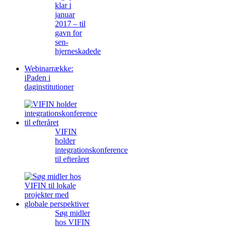
klar i
januar
2017 – til
gavn for
sen-
hjerneskadede
Webinarrække:
iPaden i
daginstitutioner
VIFIN
holder
integrationskonference
til efteråret
Søg midler
hos VIFIN