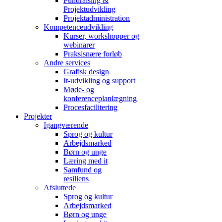
Fundraising &
Projektudvikling
Projektadministration
Kompetenceudvikling
Kurser, workshopper og
webinarer
Praksisnære forløb
Andre services
Grafisk design
It-udvikling og support
Møde- og
konferenceplanlægning
Procesfacilitering
Projekter
Igangværende
Sprog og kultur
Arbejdsmarked
Børn og unge
Læring med it
Samfund og
resiliens
Afsluttede
Sprog og kultur
Arbejdsmarked
Børn og unge