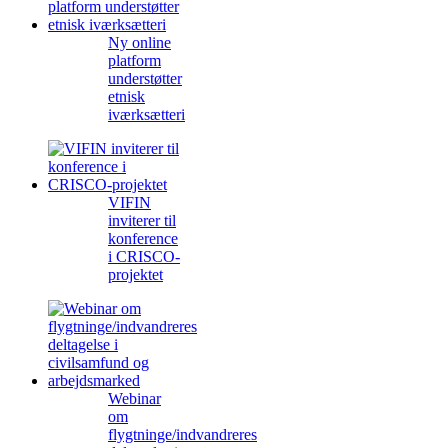
Ny online
platform
understøtter
etnisk
iværksætteri
VIFIN
inviterer til
konference
i CRISCO-
projektet
Webinar
om
flygtninge/indvandreres