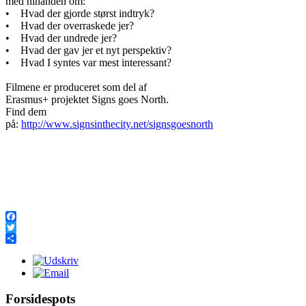
med hinanden om:
• Hvad der gjorde størst indtryk?
• Hvad der overraskede jer?
• Hvad der undrede jer?
• Hvad der gav jer et nyt perspektiv?
• Hvad I syntes var mest interessant?
Filmene er produceret som del af
Erasmus+ projektet Signs goes North.
Find dem
på:
http://www.signsinthecity.net/signsgoesnorth
Facebook
Twitter
Share
Forsidespots