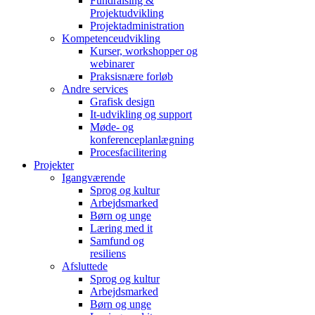
Fundraising &
Projektudvikling
Projektadministration
Kompetenceudvikling
Kurser, workshopper og
webinarer
Praksisnære forløb
Andre services
Grafisk design
It-udvikling og support
Møde- og
konferenceplanlægning
Procesfacilitering
Projekter
Igangværende
Sprog og kultur
Arbejdsmarked
Børn og unge
Læring med it
Samfund og
resiliens
Afsluttede
Sprog og kultur
Arbejdsmarked
Børn og unge