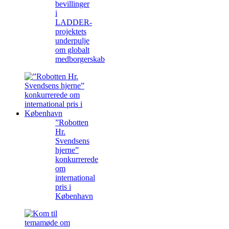
bevillinger
i
LADDER-
projektets
underpulje
om globalt
medborgerskab
”Robotten
Hr.
Svendsens
hjerne”
konkurrerede
om
international
pris i
København