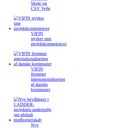
Skole og
CSV Vejle
VIFIN
styrker sine
projektkompetencer
VIFIN
fremmer
internationalisering
af danske
kommuner
Nye