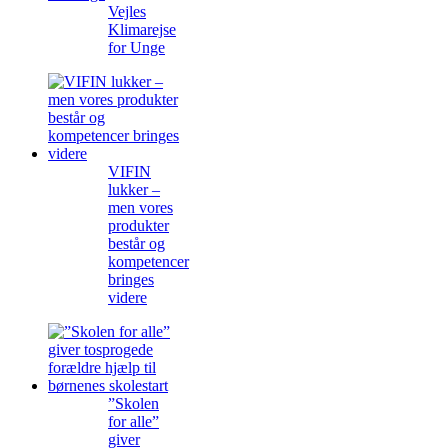
Vejles
Klimarejse
for Unge
VIFIN
lukker –
men vores
produkter
består og
kompetencer
bringes
videre
”Skolen
for alle”
giver