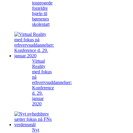
tosprogede
forældre
hjælp til
børnenes
skolestart
Virtual
Reality
med fokus
på
erhvervsuddannelser:
Konference
d. 29.
januar
2020
Nyt