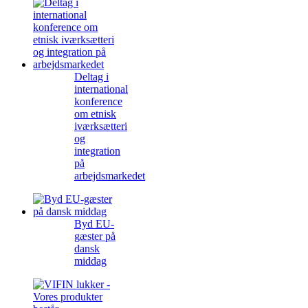
Deltag i
international
konference
om etnisk
iværksætteri
og
integration
på
arbejdsmarkedet
Byd EU-
gæster på
dansk
middag