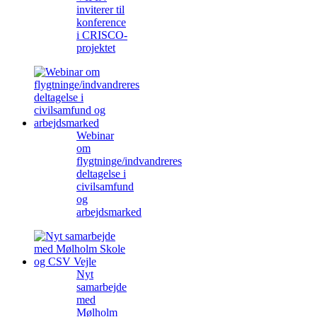
inviterer til
konference
i CRISCO-
projektet
Webinar
om
flygtninge/indvandreres
deltagelse i
civilsamfund
og
arbejdsmarked
Nyt
samarbejde
med
Mølholm