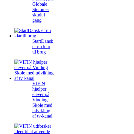
Globale
Stemmer
skudt i
gang
StartDansk
er nu klar
til brug
VIFIN
hjælper
elever på
Vinding
Skole med
udvikling
af tv-kanal