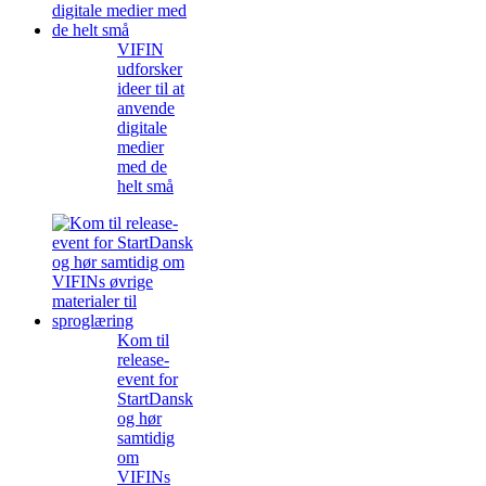
VIFIN
udforsker
ideer til at
anvende
digitale
medier
med de
helt små
Kom til
release-
event for
StartDansk
og hør
samtidig
om
VIFINs