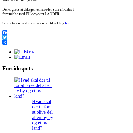
komme frem til nye idéer.
Det er gratis at deltage i temamødet, som afholdes i
forbindelse med EU-projektet LADDER.
Se invitation med information om tilmelding
her
.
Facebook
Twitter
Share
Forsidespots
Hvad skal
der til for
at blive del
af en ny by
og et nyt
land?