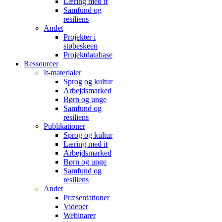
Læring med it
Samfund og
resiliens
Andet
Projekter i
støbeskeen
Projektdatabase
Ressourcer
It-materialer
Sprog og kultur
Arbejdsmarked
Børn og unge
Samfund og
resiliens
Publikationer
Sprog og kultur
Læring med it
Arbejdsmarked
Børn og unge
Samfund og
resiliens
Andet
Præsentationer
Videoer
Webinarer