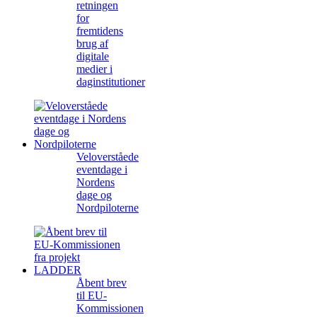
retningen
for
fremtidens
brug af
digitale
medier i
daginstitutioner
Veloverståede
eventdage i
Nordens
dage og
Nordpiloterne
Åbent brev
til EU-
Kommissionen