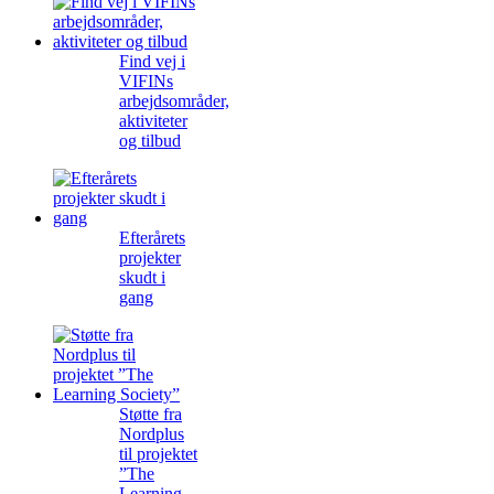
Find vej i
VIFINs
arbejdsområder,
aktiviteter
og tilbud
Efterårets
projekter
skudt i
gang
Støtte fra
Nordplus
til projektet
”The
Learning