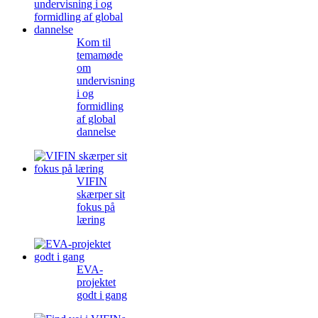
Kom til
temamøde
om
undervisning
i og
formidling
af global
dannelse
VIFIN
skærper sit
fokus på
læring
EVA-
projektet
godt i gang