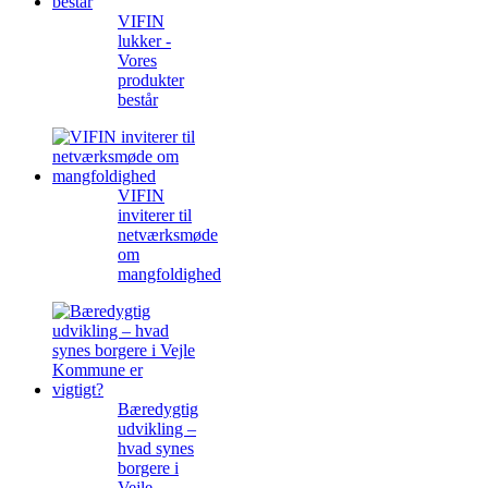
VIFIN
lukker -
Vores
produkter
består
VIFIN
inviterer til
netværksmøde
om
mangfoldighed
Bæredygtig
udvikling –
hvad synes
borgere i
Vejle