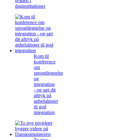
iPaden i
daginstitutioner
Kom til
konference
om
sprogtilegnelse
og
integration
- og sæt dit
aftryk på
anbefalinger
til god
integration
To nye