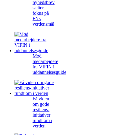
nyhedsbrev
sætter
fokus på
FNs
verdensmål
Mød
medarbejdere
fra VIFIN i
uddannelsesguide
Få viden
om gode
resiliens-
initiativer
rundt om i
verden