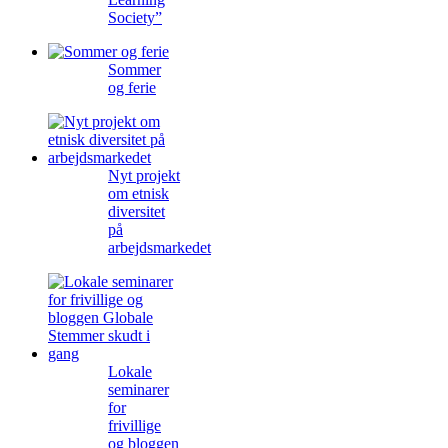
Society”
Sommer
og ferie
Nyt projekt
om etnisk
diversitet
på
arbejdsmarkedet
Lokale
seminarer
for
frivillige
og bloggen