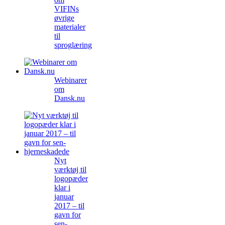
VIFINs
øvrige
materialer
til
sproglæring
Webinarer
om
Dansk.nu
Nyt
værktøj til
logopæder
klar i
januar
2017 – til
gavn for
sen-