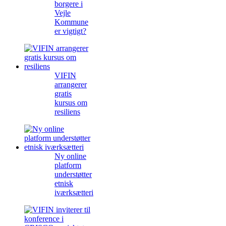
borgere i
Vejle
Kommune
er vigtigt?
VIFIN
arrangerer
gratis
kursus om
resiliens
Ny online
platform
understøtter
etnisk
iværksætteri