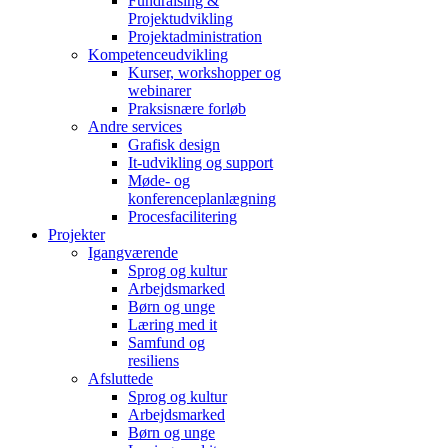
Fundraising &
Projektudvikling
Projektadministration
Kompetenceudvikling
Kurser, workshopper og
webinarer
Praksisnære forløb
Andre services
Grafisk design
It-udvikling og support
Møde- og
konferenceplanlægning
Procesfacilitering
Projekter
Igangværende
Sprog og kultur
Arbejdsmarked
Børn og unge
Læring med it
Samfund og
resiliens
Afsluttede
Sprog og kultur
Arbejdsmarked
Børn og unge