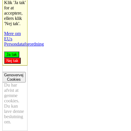
Klik 'Ja tak'
for at
acceptere,
ellers klik
'Nej tak'.
Mere om
EUs
Persondataforordning
Ja tak
Nej tak
Genovervej
Cookies
Du har
afvist at
gemme
cookies.
Du kan
lave denne
beslutning
om.