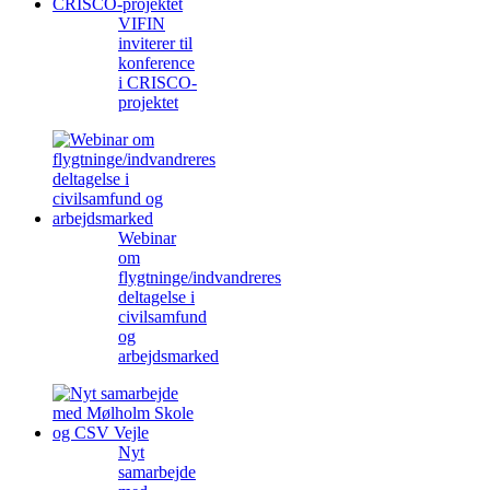
VIFIN
inviterer til
konference
i CRISCO-
projektet
Webinar
om
flygtninge/indvandreres
deltagelse i
civilsamfund
og
arbejdsmarked
Nyt
samarbejde