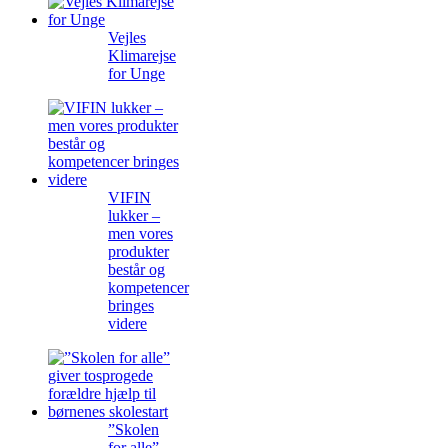
Vejles
Klimarejse
for Unge
VIFIN
lukker –
men vores
produkter
består og
kompetencer
bringes
videre
”Skolen
for alle”