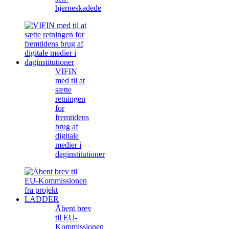
hjerneskadede
VIFIN
med til at
sætte
retningen
for
fremtidens
brug af
digitale
medier i
daginstitutioner
Åbent brev
til EU-
Kommissionen