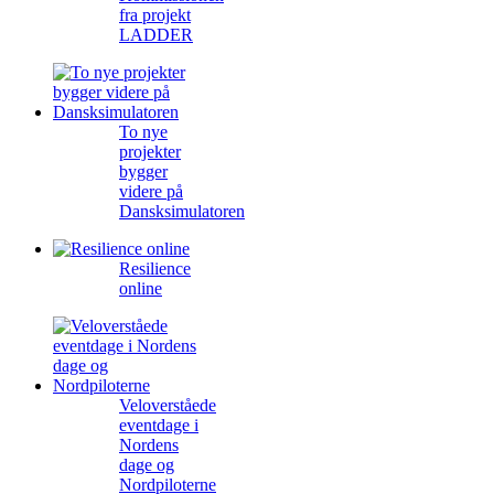
fra projekt
LADDER
To nye
projekter
bygger
videre på
Dansksimulatoren
Resilience
online
Veloverståede
eventdage i
Nordens
dage og
Nordpiloterne