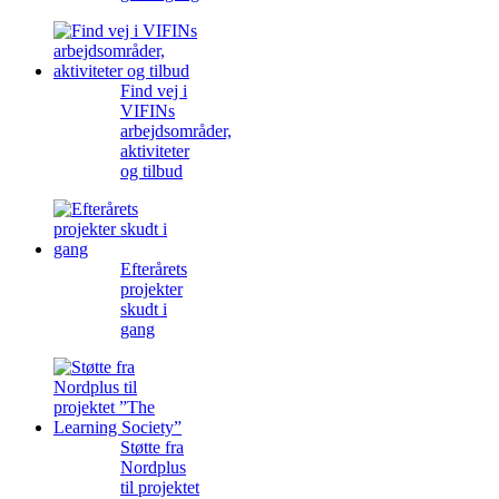
Find vej i
VIFINs
arbejdsområder,
aktiviteter
og tilbud
Efterårets
projekter
skudt i
gang
Støtte fra
Nordplus
til projektet