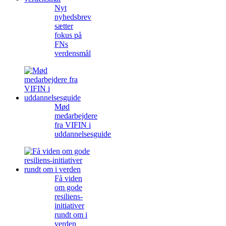
Nyt
nyhedsbrev
sætter
fokus på
FNs
verdensmål
Mød
medarbejdere
fra VIFIN i
uddannelsesguide
Få viden
om gode
resiliens-
initiativer
rundt om i
verden