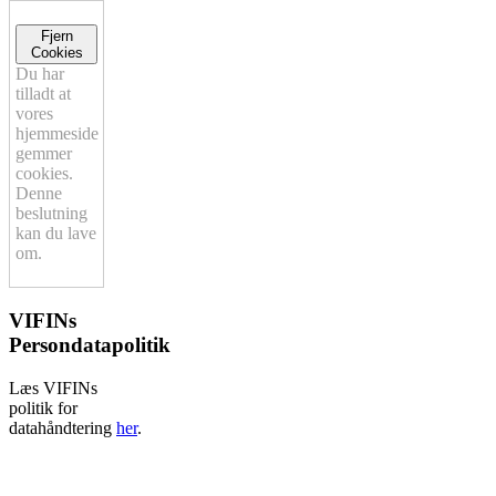
Fjern
Cookies
Du har
tilladt at
vores
hjemmeside
gemmer
cookies.
Denne
beslutning
kan du lave
om.
VIFINs
Persondatapolitik
Læs VIFINs
politik for
datahåndtering
her
.