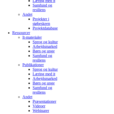
Læring med it
Samfund og
resiliens
Andet
Projekter i
støbeskeen
Projektdatabase
Ressourcer
It-materialer
Sprog og kultur
Arbejdsmarked
Børn og unge
Samfund og
resiliens
Publikationer
Sprog og kultur
Læring med it
Arbejdsmarked
Børn og unge
Samfund og
resiliens
Andet
Præsentationer
Videoer
Webinarer