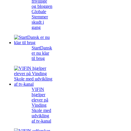
frivillige
og bloggen
Globale
Stemmer
skudt i
gang
StartDansk
er nu klar
til brug
VIFIN
hjælper
elever på
Vinding
Skole med
udvikling
af tv-kanal