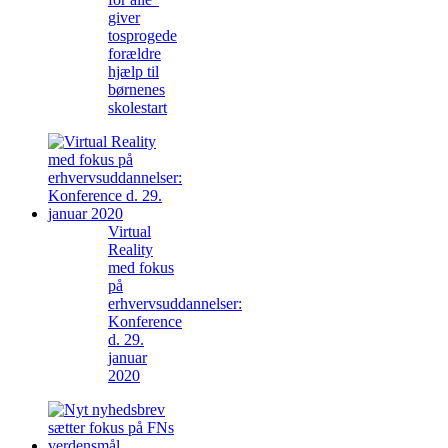
giver
tosprogede
forældre
hjælp til
børnenes
skolestart
Virtual
Reality
med fokus
på
erhvervsuddannelser:
Konference
d. 29.
januar
2020