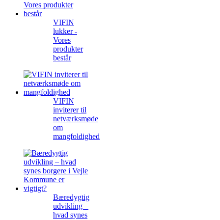
VIFIN
lukker -
Vores
produkter
består
VIFIN
inviterer til
netværksmøde
om
mangfoldighed
Bæredygtig
udvikling –
hvad synes