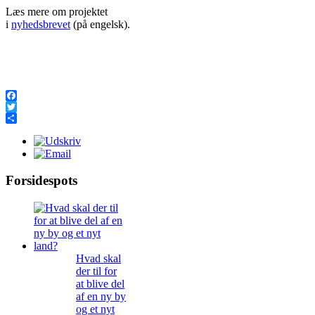
Læs mere om projektet
i
nyhedsbrevet
(på engelsk).
Для тих, хто цінує просто
Facebook
Twitter
Share
Forsidespots
Hvad skal
der til for
at blive del
af en ny by
og et nyt