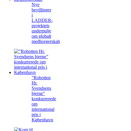
Nye
bevillinger
i
LADDER-
projektets
underpulje
om globalt
medborgerskab
”Robotten
Hr.
Svendsens
hjerne”
konkurrerede
om
international
pris i
København