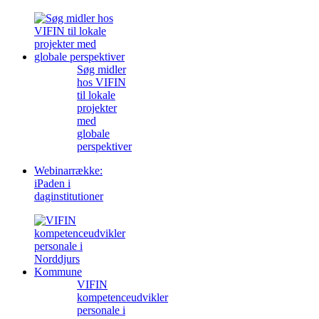
Søg midler
hos VIFIN
til lokale
projekter
med
globale
perspektiver
Webinarrække:
iPaden i
daginstitutioner
VIFIN
kompetenceudvikler
personale i