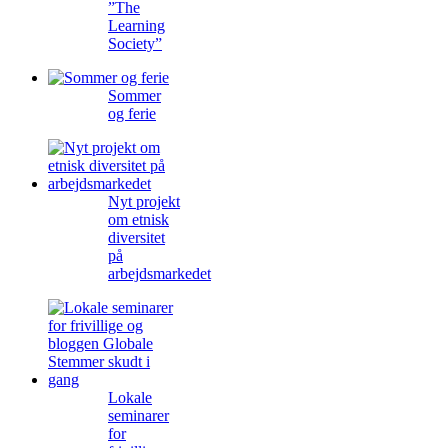
”The
Learning
Society”
Sommer
og ferie
Nyt projekt
om etnisk
diversitet
på
arbejdsmarkedet
Lokale
seminarer
for