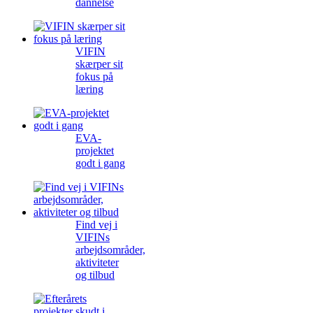
dannelse
VIFIN
skærper sit
fokus på
læring
EVA-
projektet
godt i gang
Find vej i
VIFINs
arbejdsområder,
aktiviteter
og tilbud