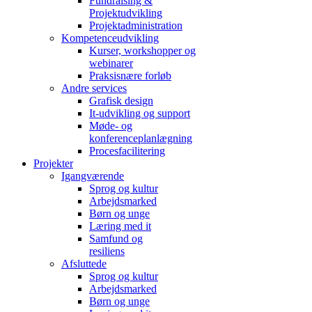
Fundraising &
Projektudvikling
Projektadministration
Kompetenceudvikling
Kurser, workshopper og
webinarer
Praksisnære forløb
Andre services
Grafisk design
It-udvikling og support
Møde- og
konferenceplanlægning
Procesfacilitering
Projekter
Igangværende
Sprog og kultur
Arbejdsmarked
Børn og unge
Læring med it
Samfund og
resiliens
Afsluttede
Sprog og kultur
Arbejdsmarked
Børn og unge