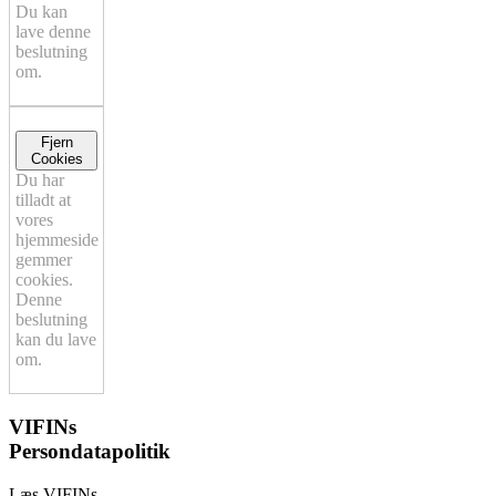
Du kan
lave denne
beslutning
om.
Fjern
Cookies
Du har
tilladt at
vores
hjemmeside
gemmer
cookies.
Denne
beslutning
kan du lave
om.
VIFINs
Persondatapolitik
Læs VIFINs