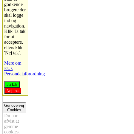
godkende
brugere der
skal logge
ind og
navigation.
Klik 'Ja tak'
for at
acceptere,
ellers klik
'Nej tak'.
Mere om
EUs
Persondataforordning
Ja tak
Nej tak
Genovervej
Cookies
Du har
afvist at
gemme
cookies.