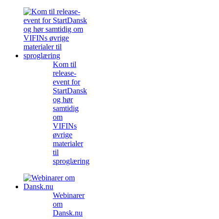
Kom til
release-
event for
StartDansk
og hør
samtidig
om
VIFINs
øvrige
materialer
til
sproglæring
Webinarer
om
Dansk.nu