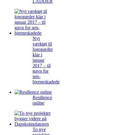
LADDER
Nyt
værktøj til
logopæder
klar i
januar
2017 – til
gavn for
sen-
hjerneskadede
Resilience
online
To nye
projekter