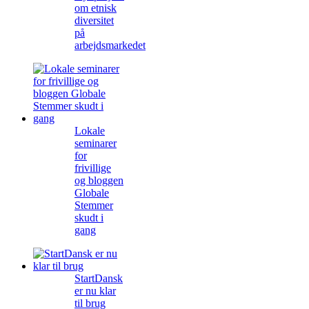
om etnisk
diversitet
på
arbejdsmarkedet
Lokale
seminarer
for
frivillige
og bloggen
Globale
Stemmer
skudt i
gang
StartDansk
er nu klar
til brug