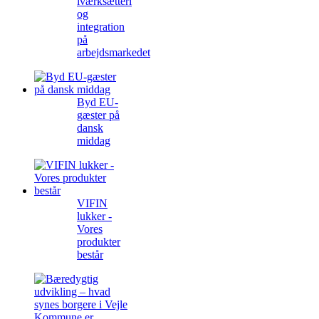
iværksætteri
og
integration
på
arbejdsmarkedet
Byd EU-
gæster på
dansk
middag
VIFIN
lukker -
Vores
produkter
består