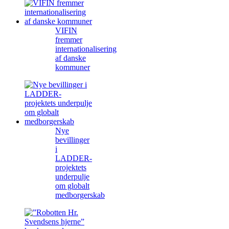
VIFIN
fremmer
internationalisering
af danske
kommuner
Nye
bevillinger
i
LADDER-
projektets
underpulje
om globalt
medborgerskab