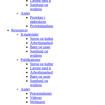
Læring med it
Samfund og
resiliens
Andet
Projekter i
støbeskeen
Projektdatabase
Ressourcer
It-materialer
Sprog og kultur
Arbejdsmarked
Børn og unge
Samfund og
resiliens
Publikationer
Sprog og kultur
Læring med it
Arbejdsmarked
Børn og unge
Samfund og
resiliens
Andet
Præsentationer
Videoer
Webinarer