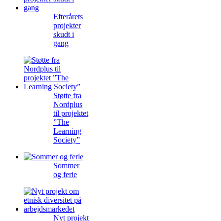
Efterårets
projekter
skudt i
gang
Støtte fra
Nordplus
til projektet
”The
Learning
Society”
Sommer
og ferie
Nyt projekt