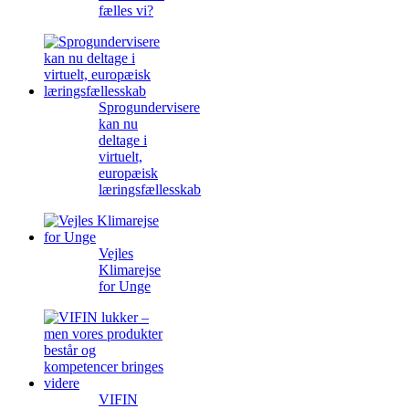
fælles vi?
Sprogundervisere
kan nu
deltage i
virtuelt,
europæisk
læringsfællesskab
Vejles
Klimarejse
for Unge
VIFIN