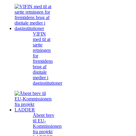
VIFIN
med til at
sætte
retningen
for
fremtidens
brug af
digitale
medier i
daginstitutioner
Åbent brev
til EU-
Kommissionen
fra projekt