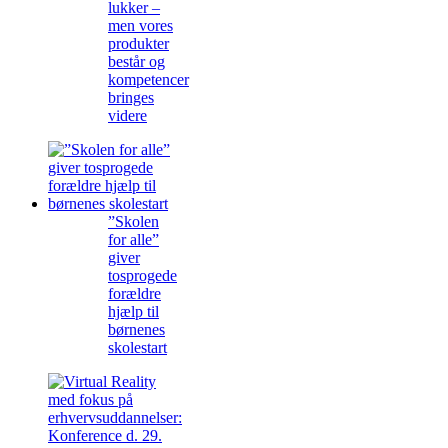
lukker –
men vores
produkter
består og
kompetencer
bringes
videre
”Skolen
for alle”
giver
tosprogede
forældre
hjælp til
børnenes
skolestart