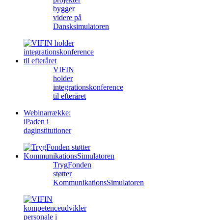
bygger
videre på
Dansksimulatoren
VIFIN
holder
integrationskonference
til efteråret
Webinarrække:
iPaden i
daginstitutioner
TrygFonden
støtter
KommunikationsSimulatoren