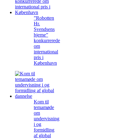
”Robotten
Hr.
Svendsens
hjerne”
konkurrerede
om
international
pris i
København
Kom til
temamøde
om
undervisning
i og
formidling
af global