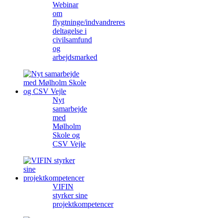
Webinar
om
flygtninge/indvandreres
deltagelse i
civilsamfund
og
arbejdsmarked
Nyt
samarbejde
med
Mølholm
Skole og
CSV Vejle
VIFIN
styrker sine
projektkompetencer