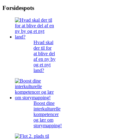
Forsidespots
Hvad skal
der til for
at blive del
af en ny by
og et nyt
land?
Boost dine
interkulturelle
kompetencer
og lær om
storymapping!