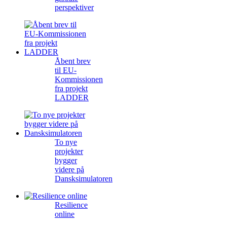
perspektiver
Åbent brev
til EU-
Kommissionen
fra projekt
LADDER
To nye
projekter
bygger
videre på
Dansksimulatoren
Resilience
online