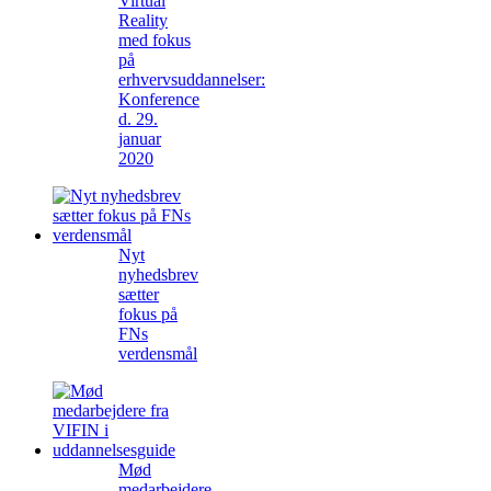
Virtual
Reality
med fokus
på
erhvervsuddannelser:
Konference
d. 29.
januar
2020
Nyt
nyhedsbrev
sætter
fokus på
FNs
verdensmål
Mød
medarbejdere