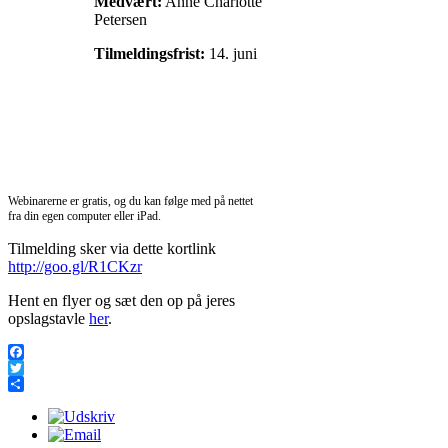
Medvært:
Anne Charlotte
Petersen
Tilmeldingsfrist:
14. juni
Webinarerne er gratis, og du kan følge med på nettet
fra din egen computer eller iPad.
Tilmelding sker via dette kortlink
http://goo.gl/R1CKzr
Hent en flyer og sæt den op på jeres
opslagstavle
her
.
Facebook
Twitter
Share