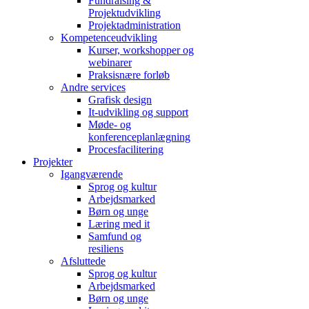
Fundraising &
Projektudvikling
Projektadministration
Kompetenceudvikling
Kurser, workshopper og
webinarer
Praksisnære forløb
Andre services
Grafisk design
It-udvikling og support
Møde- og
konferenceplanlægning
Procesfacilitering
Projekter
Igangværende
Sprog og kultur
Arbejdsmarked
Børn og unge
Læring med it
Samfund og
resiliens
Afsluttede
Sprog og kultur
Arbejdsmarked
Børn og unge