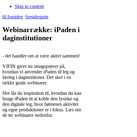
Skip to content
til forsiden
forsidespots
Webinarrække: iPaden i
daginstitutioner
- det handler om at være aktivt sammen!
VIFIN giver nu smagsprøver på,
hvordan vi anvender iPaden til leg og
læring i daginstitioner. Det sker i en
række gratis webinarer.
Her får du inspiration til, hvordan du kan
bruge iPaden til at koble den fysiske og
den digitale leg, hvor børnenes aktivitet
og egne produktioner er i fokus. Læs om
de tre webinarer nedenfor.
Det är svårt att hitta en mer