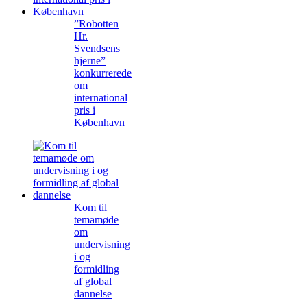
”Robotten
Hr.
Svendsens
hjerne”
konkurrerede
om
international
pris i
København
Kom til
temamøde
om
undervisning
i og
formidling
af global
dannelse