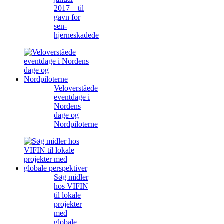
2017 – til
gavn for
sen-
hjerneskadede
Veloverståede
eventdage i
Nordens
dage og
Nordpiloterne
Søg midler
hos VIFIN
til lokale
projekter
med
globale