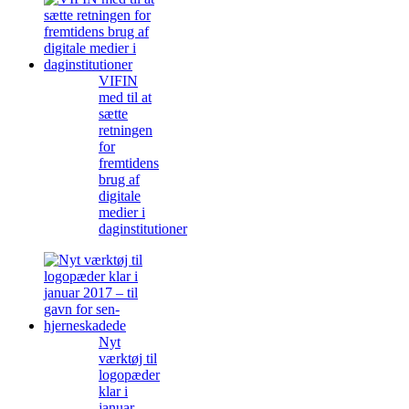
VIFIN
med til at
sætte
retningen
for
fremtidens
brug af
digitale
medier i
daginstitutioner
Nyt
værktøj til
logopæder
klar i
januar