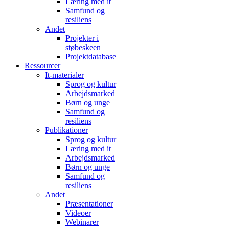
Læring med it
Samfund og
resiliens
Andet
Projekter i
støbeskeen
Projektdatabase
Ressourcer
It-materialer
Sprog og kultur
Arbejdsmarked
Børn og unge
Samfund og
resiliens
Publikationer
Sprog og kultur
Læring med it
Arbejdsmarked
Børn og unge
Samfund og
resiliens
Andet
Præsentationer
Videoer
Webinarer