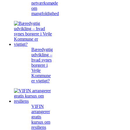
netværksmøde
om
mangfoldighed
Bæredygtig
udvikling –
hvad synes
borgere i
Vejle
Kommune
er vigtigt?
VIFIN
arrangerer
gratis
kursus om
resiliens