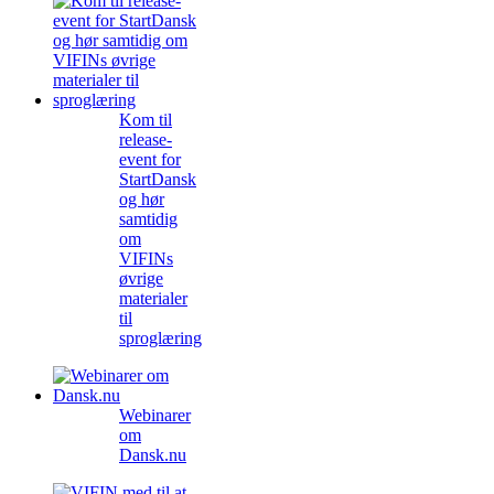
Kom til
release-
event for
StartDansk
og hør
samtidig
om
VIFINs
øvrige
materialer
til
sproglæring
Webinarer
om
Dansk.nu