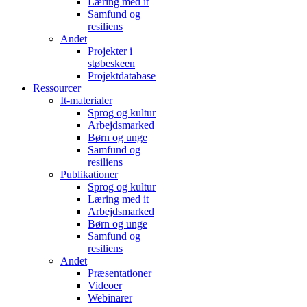
Læring med it
Samfund og
resiliens
Andet
Projekter i
støbeskeen
Projektdatabase
Ressourcer
It-materialer
Sprog og kultur
Arbejdsmarked
Børn og unge
Samfund og
resiliens
Publikationer
Sprog og kultur
Læring med it
Arbejdsmarked
Børn og unge
Samfund og
resiliens
Andet
Præsentationer
Videoer
Webinarer