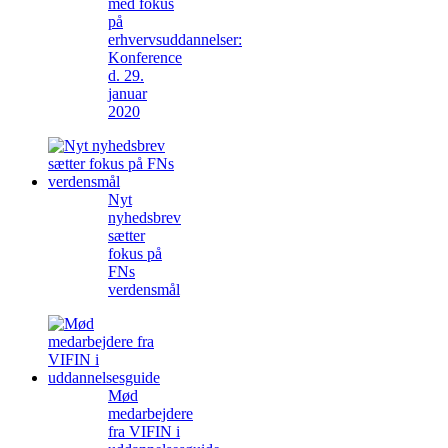
med fokus
på
erhvervsuddannelser:
Konference
d. 29.
januar
2020
Nyt
nyhedsbrev
sætter
fokus på
FNs
verdensmål
Mød
medarbejdere
fra VIFIN i