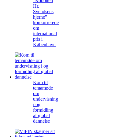
”Robotten
Hr.
Svendsens
hjerne”
konkurrerede
om
international
pris i
København
Kom til
temamøde
om
undervisning
i og
formidling
af global
dannelse