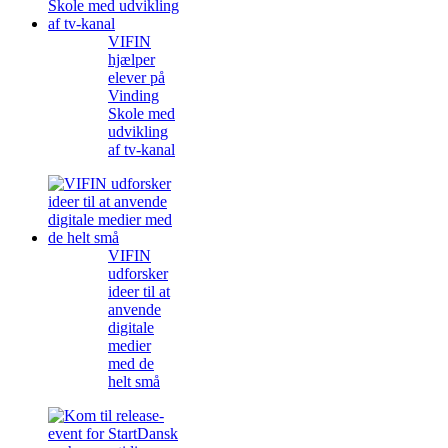
VIFIN
hjælper
elever på
Vinding
Skole med
udvikling
af tv-kanal
VIFIN
udforsker
ideer til at
anvende
digitale
medier
med de
helt små