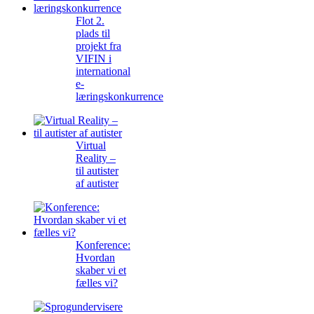
Flot 2.
plads til
projekt fra
VIFIN i
international
e-
læringskonkurrence
Virtual
Reality –
til autister
af autister
Konference:
Hvordan
skaber vi et
fælles vi?