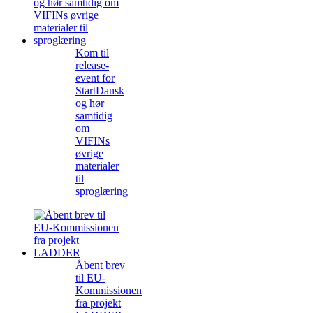
Kom til
release-
event for
StartDansk
og hør
samtidig
om
VIFINs
øvrige
materialer
til
sproglæring
Åbent brev
til EU-
Kommissionen
fra projekt