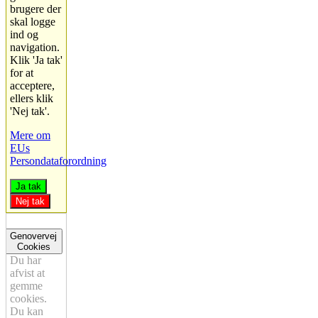
brugere der
skal logge
ind og
navigation.
Klik 'Ja tak'
for at
acceptere,
ellers klik
'Nej tak'.
Mere om
EUs
Persondataforordning
Ja tak
Nej tak
Genovervej
Cookies
Du har
afvist at
gemme
cookies.
Du kan