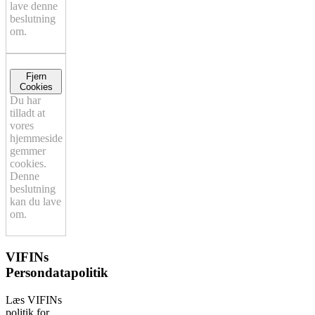
lave denne
beslutning
om.
Fjern
Cookies
Du har
tilladt at
vores
hjemmeside
gemmer
cookies.
Denne
beslutning
kan du lave
om.
VIFINs
Persondatapolitik
Læs VIFINs
politik for