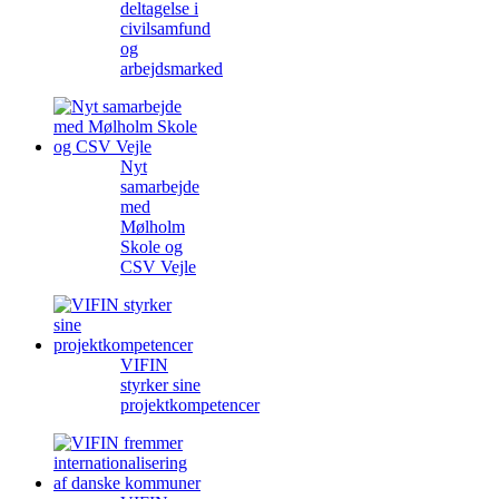
deltagelse i
civilsamfund
og
arbejdsmarked
Nyt
samarbejde
med
Mølholm
Skole og
CSV Vejle
VIFIN
styrker sine
projektkompetencer