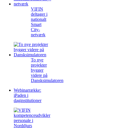
VIFIN
deltager i
nationalt
Smart
City-
netværk
To nye
projekter
bygger
videre på
Dansksimulatoren
Webinarrække:
iPaden i
daginstitutioner