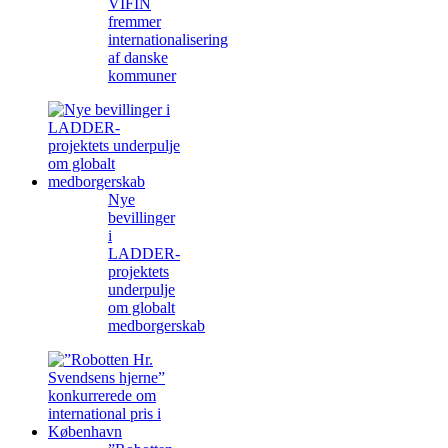
VIFIN
fremmer
internationalisering
af danske
kommuner
Nye
bevillinger
i
LADDER-
projektets
underpulje
om globalt
medborgerskab