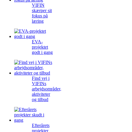
VIFIN
skærper sit
fokus på
læring
EVA-
projektet
godt i gang
Find vej i
VIFINs
arbejdsområder,
aktiviteter
og tilbud
Efterårets
projekter