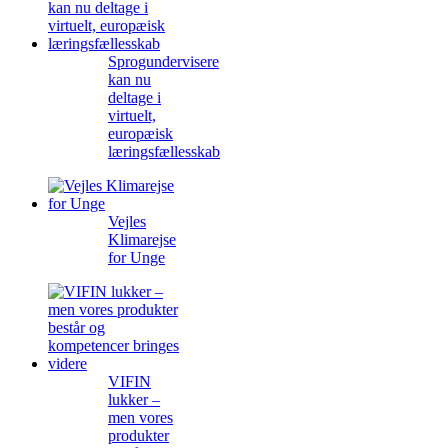
Sprogundervisere
kan nu
deltage i
virtuelt,
europæisk
læringsfællesskab
Vejles
Klimarejse
for Unge
VIFIN
lukker –
men vores
produkter