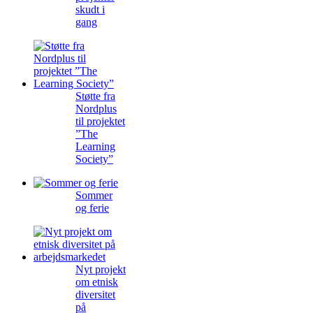
skudt i
gang
Støtte fra
Nordplus
til projektet
”The
Learning
Society”
Sommer
og ferie
Nyt projekt
om etnisk
diversitet
på