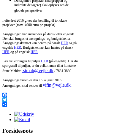
Deltagerne i projektet (målgruppen og
indirekte deltagere) skal oplyses om de
globale perspektiver
I efteråret 2016 gives der bevilling til to lokale
projekter (max. 4000 euro pr. projekt).
Ansøgningen kan indsendes på dansk eller engelsk.
Der skal bruges et ansøgnings- og budgetskema.
Ansøgningsskemaet kan hentes på dansk
HER
og på
engelsk
HER
. Budgetskemaet kan hentes på dansk
HER
og på engelsk
HER
.
Læs vejledningen til puljen
HER
(på engelsk). Har du
spørgsmål til puljen, er du
velkommen til at kontakte
stmah@vejle.dk
Stine Mahler:
/ 7681 3880
Ansøgningsfristen er den 15. august 2016.
vifin@vejle.dk
Ansøgningen skal sendes til
.
Facebook
Twitter
Share
Forsidespots