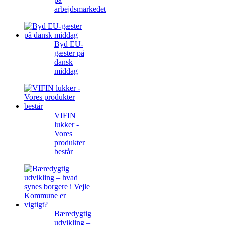
arbejdsmarkedet
Byd EU-
gæster på
dansk
middag
VIFIN
lukker -
Vores
produkter
består
Bæredygtig
udvikling –