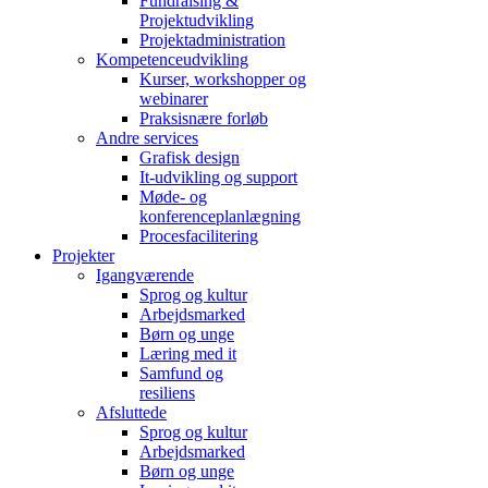
Fundraising &
Projektudvikling
Projektadministration
Kompetenceudvikling
Kurser, workshopper og
webinarer
Praksisnære forløb
Andre services
Grafisk design
It-udvikling og support
Møde- og
konferenceplanlægning
Procesfacilitering
Projekter
Igangværende
Sprog og kultur
Arbejdsmarked
Børn og unge
Læring med it
Samfund og
resiliens
Afsluttede
Sprog og kultur
Arbejdsmarked
Børn og unge