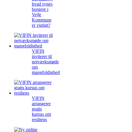
hvad synes
borgere i
Vejle
Kommune
er vigtigt?
VIFIN
inviterer til
netværksmøde
om
mangfoldighed
VIFIN
arrangerer
gratis
kursus om
resiliens