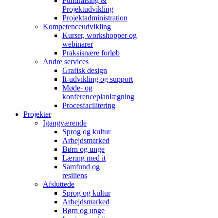
Fundraising &
Projektudvikling
Projektadministration
Kompetenceudvikling
Kurser, workshopper og
webinarer
Praksisnære forløb
Andre services
Grafisk design
It-udvikling og support
Møde- og
konferenceplanlægning
Procesfacilitering
Projekter
Igangværende
Sprog og kultur
Arbejdsmarked
Børn og unge
Læring med it
Samfund og
resiliens
Afsluttede
Sprog og kultur
Arbejdsmarked
Børn og unge