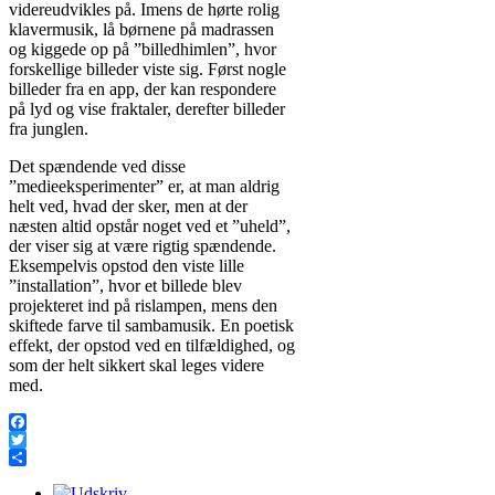
videreudvikles på. Imens de hørte rolig
klavermusik, lå børnene på madrassen
og kiggede op på ”billedhimlen”, hvor
forskellige billeder viste sig. Først nogle
billeder fra en app, der kan respondere
på lyd og vise fraktaler, derefter billeder
fra junglen.
Det spændende ved disse
”medieeksperimenter” er, at man aldrig
helt ved, hvad der sker, men at der
næsten altid opstår noget ved et ”uheld”,
der viser sig at være rigtig spændende.
Eksempelvis opstod den viste lille
”installation”, hvor et billede blev
projekteret ind på rislampen, mens den
skiftede farve til sambamusik. En poetisk
effekt, der opstod ved en tilfældighed, og
som der helt sikkert skal leges videre
med.
Facebook
Twitter
Share