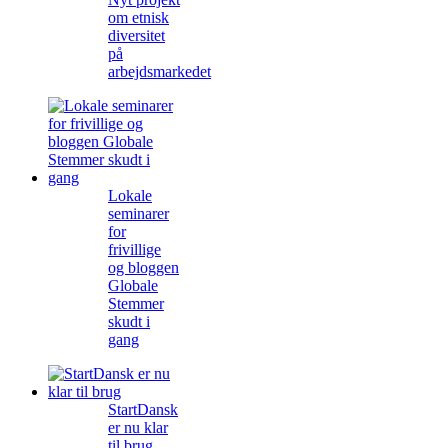
om etnisk
diversitet
på
arbejdsmarkedet
Lokale
seminarer
for
frivillige
og bloggen
Globale
Stemmer
skudt i
gang
StartDansk
er nu klar
til brug