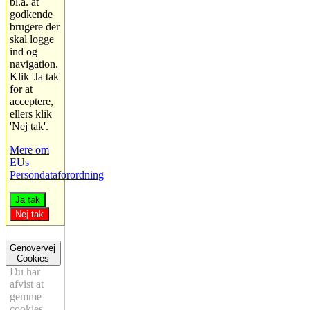
bl.a. at
godkende
brugere der
skal logge
ind og
navigation.
Klik 'Ja tak'
for at
acceptere,
ellers klik
'Nej tak'.
Mere om
EUs
Persondataforordning
Ja tak
Nej tak
Genovervej
Cookies
Du har
afvist at
gemme
cookies.