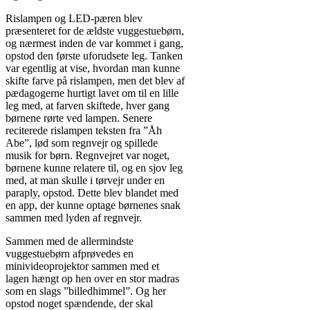
Rislampen og LED-pæren blev
præsenteret for de ældste vuggestuebørn,
og nærmest inden de var kommet i gang,
opstod den første uforudsete leg. Tanken
var egentlig at vise, hvordan man kunne
skifte farve på rislampen, men det blev af
pædagogerne hurtigt lavet om til en lille
leg med, at farven skiftede, hver gang
børnene rørte ved lampen. Senere
reciterede rislampen teksten fra ”Åh
Abe”, lød som regnvejr og spillede
musik for børn. Regnvejret var noget,
børnene kunne relatere til, og en sjov leg
med, at man skulle i tørvejr under en
paraply, opstod. Dette blev blandet med
en app, der kunne optage børnenes snak
sammen med lyden af regnvejr.
Sammen med de allermindste
vuggestuebørn afprøvedes en
minivideoprojektor sammen med et
lagen hængt op hen over en stor madras
som en slags ”billedhimmel”. Og her
opstod noget spændende, der skal