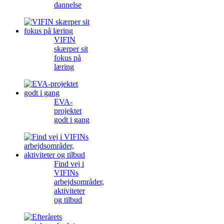
dannelse
VIFIN
skærper sit
fokus på
læring
EVA-
projektet
godt i gang
Find vej i
VIFINs
arbejdsområder,
aktiviteter
og tilbud