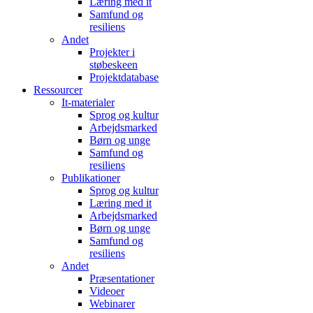
Læring med it
Samfund og
resiliens
Andet
Projekter i
støbeskeen
Projektdatabase
Ressourcer
It-materialer
Sprog og kultur
Arbejdsmarked
Børn og unge
Samfund og
resiliens
Publikationer
Sprog og kultur
Læring med it
Arbejdsmarked
Børn og unge
Samfund og
resiliens
Andet
Præsentationer
Videoer
Webinarer