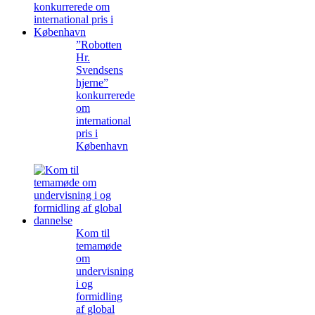
”Robotten
Hr.
Svendsens
hjerne”
konkurrerede
om
international
pris i
København
Kom til
temamøde
om
undervisning
i og
formidling
af global