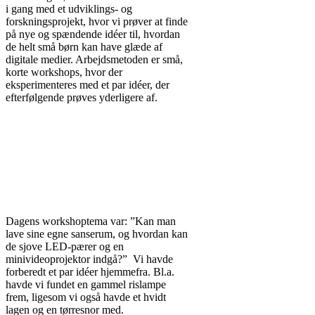
i gang med et udviklings- og
forskningsprojekt, hvor vi prøver at finde
på nye og spændende idéer til, hvordan
de helt små børn kan have glæde af
digitale medier. Arbejdsmetoden er små,
korte workshops, hvor der
eksperimenteres med et par idéer, der
efterfølgende prøves yderligere af.
Dagens workshoptema var: ”Kan man
lave sine egne sanserum, og hvordan kan
de sjove LED-pærer og en
minivideoprojektor indgå?” Vi havde
forberedt et par idéer hjemmefra. Bl.a.
havde vi fundet en gammel rislampe
frem, ligesom vi også havde et hvidt
lagen og en tørresnor med.