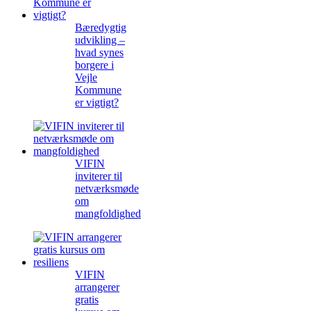
Bæredygtig
udvikling –
hvad synes
borgere i
Vejle
Kommune
er vigtigt?
VIFIN
inviterer til
netværksmøde
om
mangfoldighed
VIFIN
arrangerer
gratis