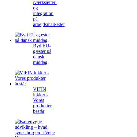
iværksætteri
og
integration
på
arbejdsmarkedet
Byd EU-
gæster på
dansk
middag
VIFIN
lukker -
Vores
produkter
består