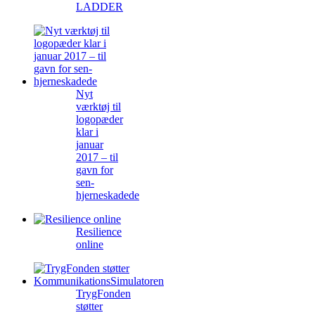
LADDER
Nyt
værktøj til
logopæder
klar i
januar
2017 – til
gavn for
sen-
hjerneskadede
Resilience
online
TrygFonden
støtter