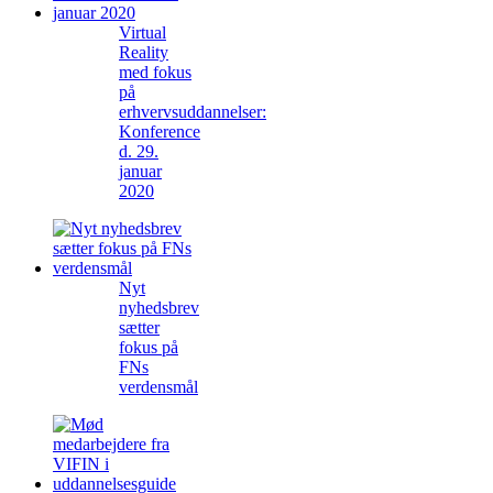
Virtual
Reality
med fokus
på
erhvervsuddannelser:
Konference
d. 29.
januar
2020
Nyt
nyhedsbrev
sætter
fokus på
FNs
verdensmål