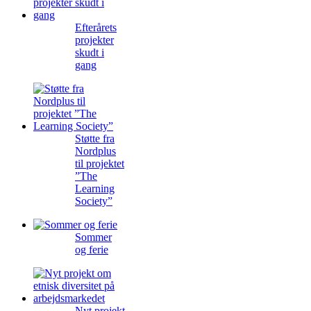
Efterårets
projekter
skudt i
gang
Støtte fra
Nordplus
til projektet
”The
Learning
Society”
Sommer
og ferie
Nyt projekt