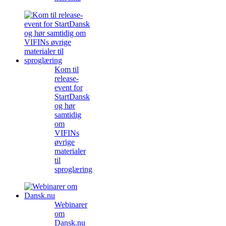
Kom til
release-
event for
StartDansk
og hør
samtidig
om
VIFINs
øvrige
materialer
til
sproglæring
Webinarer
om
Dansk.nu