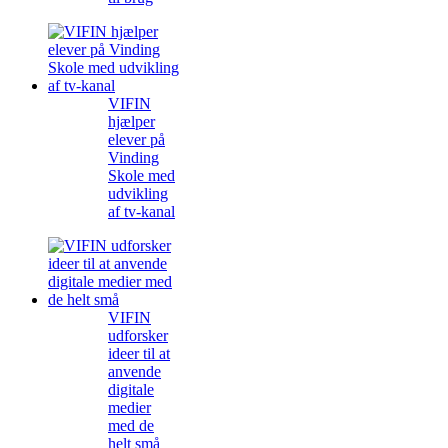
VIFIN
hjælper
elever på
Vinding
Skole med
udvikling
af tv-kanal
VIFIN
udforsker
ideer til at
anvende
digitale
medier
med de
helt små