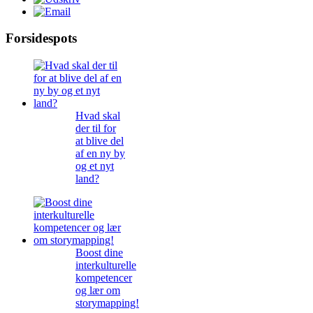
Forsidespots
Hvad skal
der til for
at blive del
af en ny by
og et nyt
land?
Boost dine
interkulturelle
kompetencer
og lær om
storymapping!