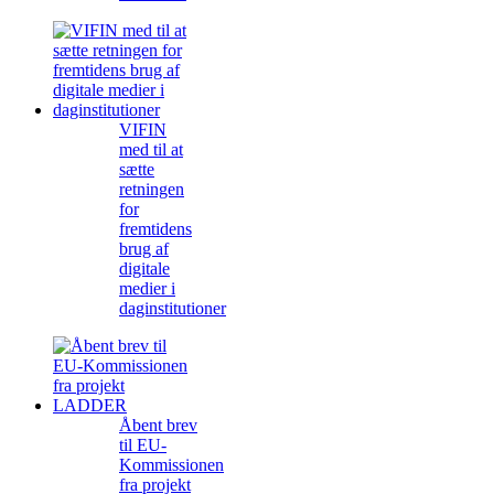
VIFIN
med til at
sætte
retningen
for
fremtidens
brug af
digitale
medier i
daginstitutioner
Åbent brev
til EU-
Kommissionen
fra projekt