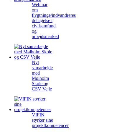
Webinar
om
flygtninge/indvandreres
deltagelse i
civilsamfund
og
arbejdsmarked
Nyt
samarbejde
med
Mølholm
Skole og
CSV Vejle
VIFIN
styrker sine
projektkompetencer