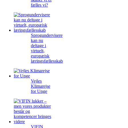
fælles vi?
Sprogundervisere
kan nu
deltage i
virtuelt,
europæisk
læringsfællesskab
Vejles
Klimarejse
for Unge
VIFIN