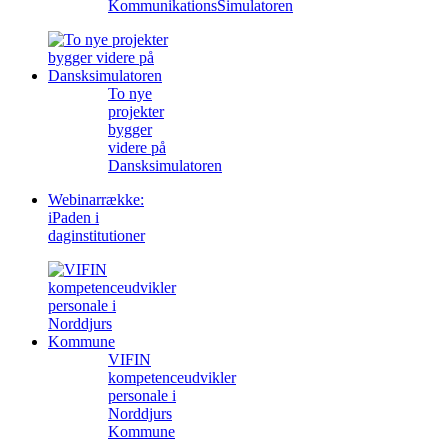
KommunikationsSimulatoren
To nye
projekter
bygger
videre på
Dansksimulatoren
Webinarrække:
iPaden i
daginstitutioner
VIFIN
kompetenceudvikler
personale i
Norddjurs
Kommune