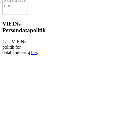
kan du lave
om.
VIFINs
Persondatapolitik
Læs VIFINs
politik for
datahåndtering
her
.