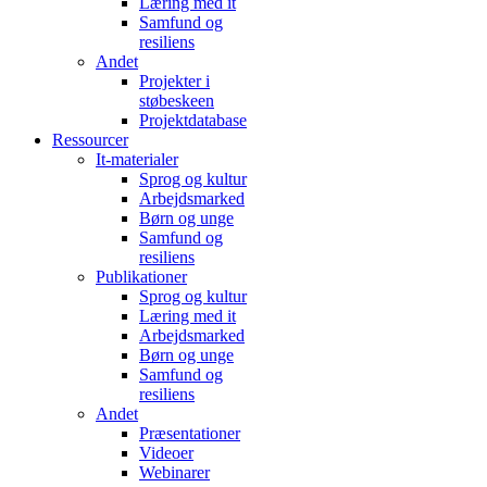
Læring med it
Samfund og
resiliens
Andet
Projekter i
støbeskeen
Projektdatabase
Ressourcer
It-materialer
Sprog og kultur
Arbejdsmarked
Børn og unge
Samfund og
resiliens
Publikationer
Sprog og kultur
Læring med it
Arbejdsmarked
Børn og unge
Samfund og
resiliens
Andet
Præsentationer
Videoer
Webinarer