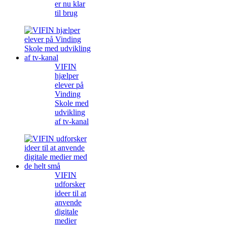
er nu klar
til brug
VIFIN
hjælper
elever på
Vinding
Skole med
udvikling
af tv-kanal
VIFIN
udforsker
ideer til at
anvende
digitale
medier