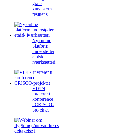
gratis
kursus om
resiliens
Ny online
platform
understøtter
etnisk
iværksætteri
VIFIN
inviterer til
konference
i CRISCO-
projektet