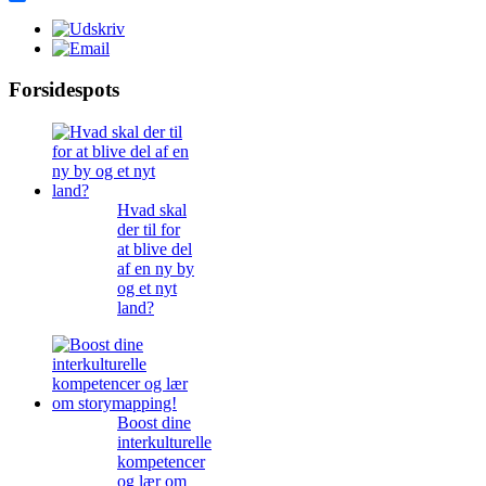
Share
Forsidespots
Hvad skal
der til for
at blive del
af en ny by
og et nyt
land?
Boost dine
interkulturelle
kompetencer
og lær om