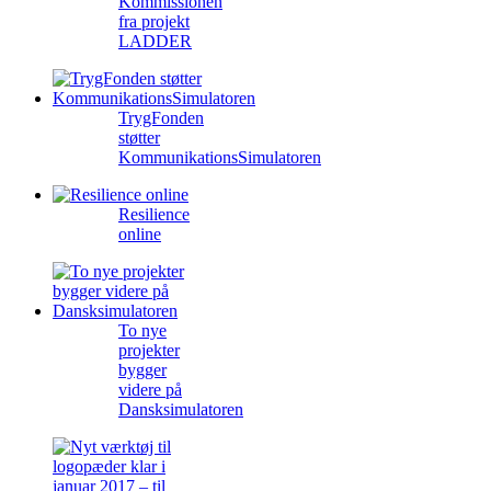
Kommissionen
fra projekt
LADDER
TrygFonden
støtter
KommunikationsSimulatoren
Resilience
online
To nye
projekter
bygger
videre på
Dansksimulatoren