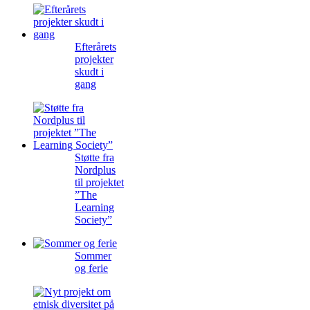
Efterårets
projekter
skudt i
gang
Støtte fra
Nordplus
til projektet
”The
Learning
Society”
Sommer
og ferie