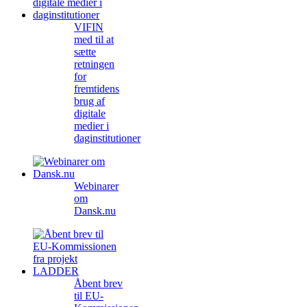
VIFIN
med til at
sætte
retningen
for
fremtidens
brug af
digitale
medier i
daginstitutioner
Webinarer
om
Dansk.nu
Åbent brev
til EU-