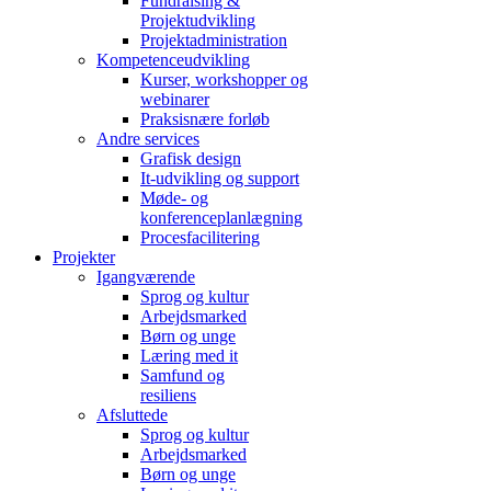
Fundraising &
Projektudvikling
Projektadministration
Kompetenceudvikling
Kurser, workshopper og
webinarer
Praksisnære forløb
Andre services
Grafisk design
It-udvikling og support
Møde- og
konferenceplanlægning
Procesfacilitering
Projekter
Igangværende
Sprog og kultur
Arbejdsmarked
Børn og unge
Læring med it
Samfund og
resiliens
Afsluttede
Sprog og kultur
Arbejdsmarked
Børn og unge