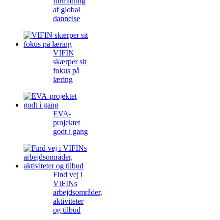
formidling
af global
dannelse
VIFIN
skærper sit
fokus på
læring
EVA-
projektet
godt i gang
Find vej i
VIFINs
arbejdsområder,
aktiviteter
og tilbud