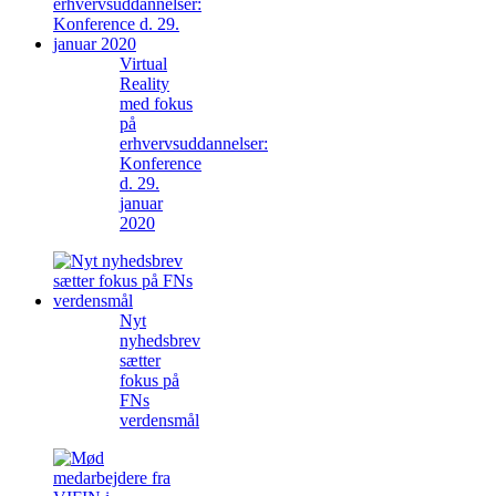
Virtual
Reality
med fokus
på
erhvervsuddannelser:
Konference
d. 29.
januar
2020
Nyt
nyhedsbrev
sætter
fokus på
FNs
verdensmål