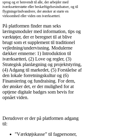
sprog og er henvendt til alle, der arbejder med
iværksætterstøtte eller beskæftigelsesindsatser, og til
flygtninge/indvandrere, der ønsker at starte en
virksomhed eller viden om iværksætteri.
På platformen finder man seks
læringsmoduler med information, tips og
værktøjer, der er beregnet til at blive
brugt som et supplement til traditionel
vejledning/undervisning. Modulerne
dækker emnerne: 1) Introduktion til
iværksætteri, (2) Love og regler, (3)
Strategisk planlægning og projektstyring,
(4) Adgang til markedet, (5) Forståelse af
den lokale forretningskultur og (6)
Finansiering og fundraising. For dem,
der ønsker det, er der mulighed for at
optjene digitale badges som bevis for
opnået viden.
Derudover er der på platformen adgang
til:
”Værktøjskasse” til fagpersoner,