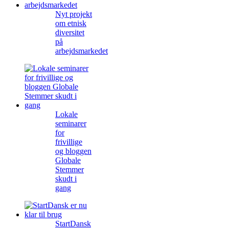
Nyt projekt
om etnisk
diversitet
på
arbejdsmarkedet
Lokale
seminarer
for
frivillige
og bloggen
Globale
Stemmer
skudt i
gang
StartDansk