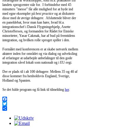
forlængelse af workshopper, som bl.a. praktikere fra
landets sprogcentre står for. I forbindelse med 45
minutters ”messe” får alle mulighed for at byde ind
med egne eksempler på
best practice
og at diskutere
disse med de øvrige deltagere. Afsluttende bliver der
en paneldebat, hvor man kan høre, hvad bl.a.
integrationschef i Dansk Flygtningehjælp, Anette
Christoffersen, og formanden for Rådet for Etniske
minoriteter, Yasar Cakmak, har af bud på fremtidens
integration, og hvilken rolle sproget spiller i den.
Formålet med konferencen er at skabe netværk mellem
aktører inden for området og via dialog og udveksling
af erfaringer at udarbejde anbefalinger til den gode
integration såvel lokalt som nationalt og i EU-regi.
Der er plads til i alt 100 deltagere. Mellem 35 og 40 af
disse kommer fra henholdsvis England, Sverige,
Holland og Spanien.
Se det fulde program og få link til tilmelding
her
.
Facebook
Twitter
Share