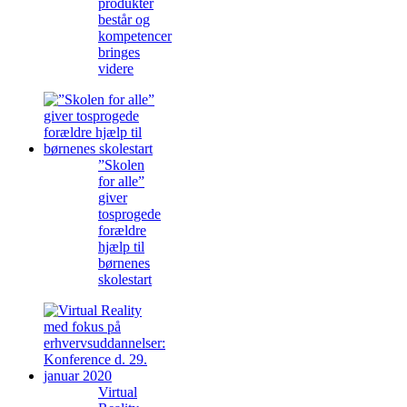
produkter
består og
kompetencer
bringes
videre
”Skolen
for alle”
giver
tosprogede
forældre
hjælp til
børnenes
skolestart
Virtual