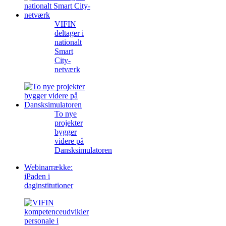
VIFIN
deltager i
nationalt
Smart
City-
netværk
To nye
projekter
bygger
videre på
Dansksimulatoren
Webinarrække:
iPaden i
daginstitutioner