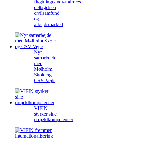
flygtninge/indvandreres
deltagelse i
civilsamfund
og
arbejdsmarked
Nyt
samarbejde
med
Mølholm
Skole og
CSV Vejle
VIFIN
styrker sine
projektkompetencer