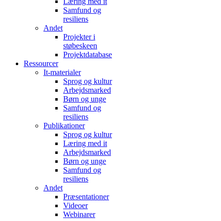
Læring med it
Samfund og
resiliens
Andet
Projekter i
støbeskeen
Projektdatabase
Ressourcer
It-materialer
Sprog og kultur
Arbejdsmarked
Børn og unge
Samfund og
resiliens
Publikationer
Sprog og kultur
Læring med it
Arbejdsmarked
Børn og unge
Samfund og
resiliens
Andet
Præsentationer
Videoer
Webinarer