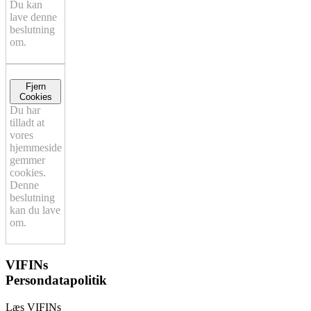
Du kan
lave denne
beslutning
om.
Fjern
Cookies
Du har
tilladt at
vores
hjemmeside
gemmer
cookies.
Denne
beslutning
kan du lave
om.
VIFINs
Persondatapolitik
Læs VIFINs