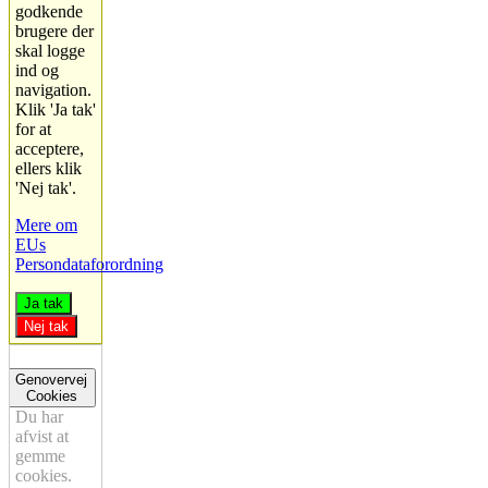
godkende
brugere der
skal logge
ind og
navigation.
Klik 'Ja tak'
for at
acceptere,
ellers klik
'Nej tak'.
Mere om
EUs
Persondataforordning
Ja tak
Nej tak
Genovervej
Cookies
Du har
afvist at
gemme
cookies.