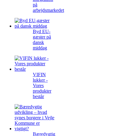
på
arbejdsmarkedet
Byd EU-
gæster på
dansk
middag
VIFIN
lukker -
Vores
produkter
består
Bæredygtig