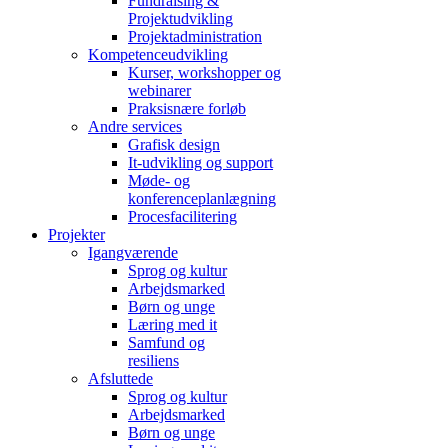
Fundraising &
Projektudvikling
Projektadministration
Kompetenceudvikling
Kurser, workshopper og
webinarer
Praksisnære forløb
Andre services
Grafisk design
It-udvikling og support
Møde- og
konferenceplanlægning
Procesfacilitering
Projekter
Igangværende
Sprog og kultur
Arbejdsmarked
Børn og unge
Læring med it
Samfund og
resiliens
Afsluttede
Sprog og kultur
Arbejdsmarked
Børn og unge