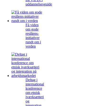
uddannelsesguide
Få viden
om gode
resiliens-
initiativer
rundt om i
verden
Deltag i
international
konference
om etnisk
iværksætteri
og
integration