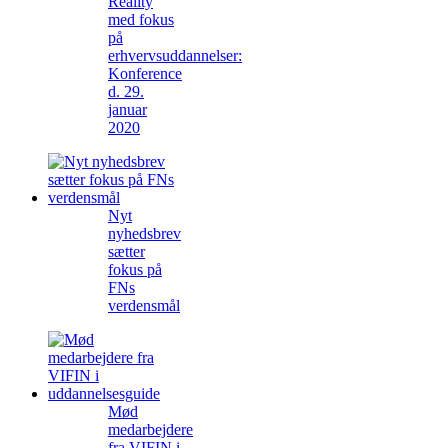
Reality
med fokus
på
erhvervsuddannelser:
Konference
d. 29.
januar
2020
Nyt
nyhedsbrev
sætter
fokus på
FNs
verdensmål
Mød
medarbejdere
fra VIFIN i