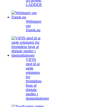
fra projekt
LADDER
Webinarer
om
Dansk.nu
VIFIN
med til at
sætte
retningen
for
fremtidens
brug af
digitale
medier i
daginstitutioner