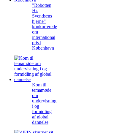
”Robotten
Hr.
Svendsens
hjerne”
konkurrerede
om
international
pris i
København
Kom til
temamøde
om
undervisning
i og
formidling
af global
dannelse