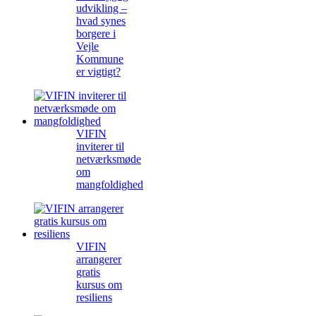
udvikling –
hvad synes
borgere i
Vejle
Kommune
er vigtigt?
VIFIN
inviterer til
netværksmøde
om
mangfoldighed
VIFIN
arrangerer
gratis
kursus om
resiliens