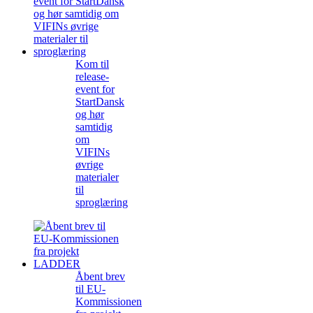
Kom til
release-
event for
StartDansk
og hør
samtidig
om
VIFINs
øvrige
materialer
til
sproglæring
Åbent brev
til EU-
Kommissionen