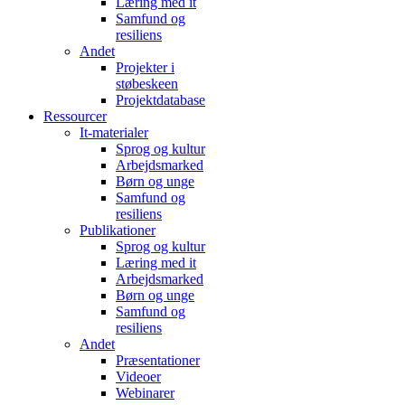
Læring med it
Samfund og
resiliens
Andet
Projekter i
støbeskeen
Projektdatabase
Ressourcer
It-materialer
Sprog og kultur
Arbejdsmarked
Børn og unge
Samfund og
resiliens
Publikationer
Sprog og kultur
Læring med it
Arbejdsmarked
Børn og unge
Samfund og
resiliens
Andet
Præsentationer
Videoer
Webinarer