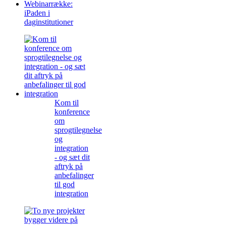
Webinarrække:
iPaden i
daginstitutioner
Kom til
konference
om
sprogtilegnelse
og
integration
- og sæt dit
aftryk på
anbefalinger
til god
integration