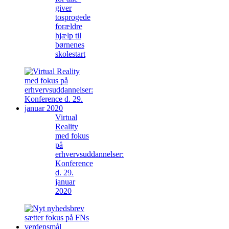
giver
tosprogede
forældre
hjælp til
børnenes
skolestart
Virtual
Reality
med fokus
på
erhvervsuddannelser:
Konference
d. 29.
januar
2020