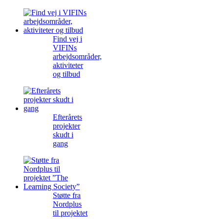
Find vej i
VIFINs
arbejdsområder,
aktiviteter
og tilbud
Efterårets
projekter
skudt i
gang
Støtte fra
Nordplus
til projektet