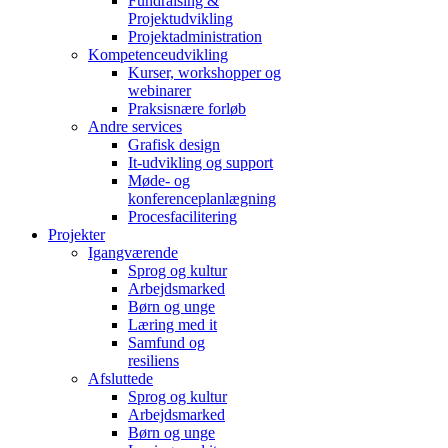
Fundraising &
Projektudvikling
Projektadministration
Kompetenceudvikling
Kurser, workshopper og
webinarer
Praksisnære forløb
Andre services
Grafisk design
It-udvikling og support
Møde- og
konferenceplanlægning
Procesfacilitering
Projekter
Igangværende
Sprog og kultur
Arbejdsmarked
Børn og unge
Læring med it
Samfund og
resiliens
Afsluttede
Sprog og kultur
Arbejdsmarked
Børn og unge