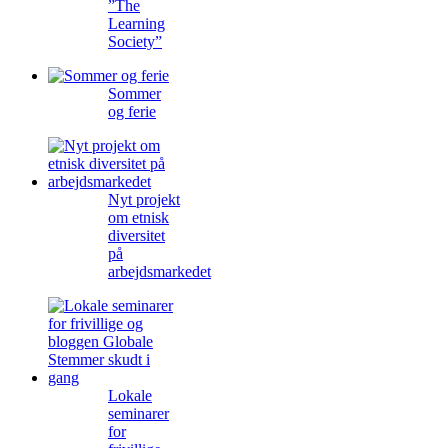
”The
Learning
Society”
Sommer
og ferie
Nyt projekt
om etnisk
diversitet
på
arbejdsmarkedet
Lokale
seminarer
for