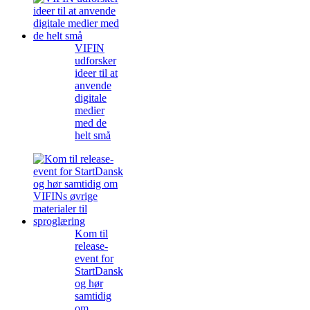
VIFIN
udforsker
ideer til at
anvende
digitale
medier
med de
helt små
Kom til
release-
event for
StartDansk
og hør
samtidig
om