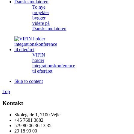
To nye
projekter
bygger
videre på
Dansksimulatoren
VIFIN
holder
integrationskonference
til efteråret
Skip to content
Top
Kontakt
Skolegade 1, 7100 Vejle
+45 7681 3882
579 80 06 36 13 35
29 18 99 00