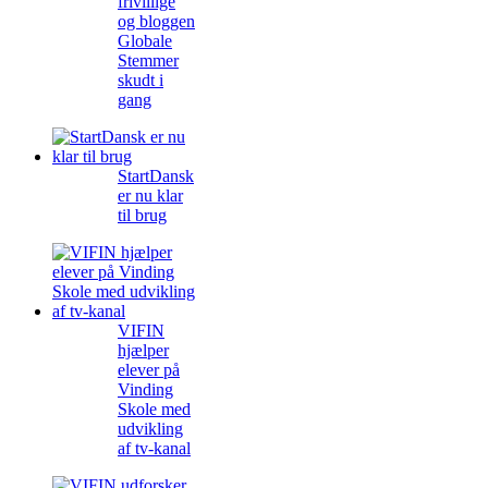
frivillige
og bloggen
Globale
Stemmer
skudt i
gang
StartDansk
er nu klar
til brug
VIFIN
hjælper
elever på
Vinding
Skole med
udvikling
af tv-kanal