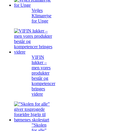
Vejles
Klimarejse
for Unge
VIFIN
lukker –
men vores
produkter
består og
kompetencer
bringes
videre
”Skolen
for alle”