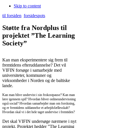
Skip to content
til forsiden
forsidespots
Støtte fra Nordplus til
projektet ”The Learning
Society”
Kan man eksperimentere sig frem til
fremtidens efteruddannelse? Det vil
VIFIN forsøge i samarbejde med
universiteter, kommuner og
virksomheder i Norden og de baltiske
lande.
Kan man blive undervist i sin frokostpause? Kan man
lære igennem spil? Hvordan bliver onlineundervisning
også social? Hvordan samarbejder man om forskning,
og er fremtidens uddannelse et arbejdsfællesskab?
Hvordan skal vi i det hele taget undervise i fremtiden?
Det skal VIFIN undersøge nærmere i nyt
projekt. Projektet hedder ”The Learning