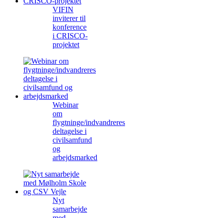
VIFIN
inviterer til
konference
i CRISCO-
projektet
Webinar
om
flygtninge/indvandreres
deltagelse i
civilsamfund
og
arbejdsmarked
Nyt
samarbejde
med