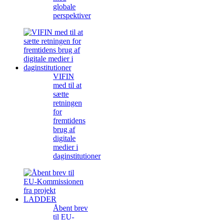
globale
perspektiver
VIFIN
med til at
sætte
retningen
for
fremtidens
brug af
digitale
medier i
daginstitutioner
Åbent brev
til EU-