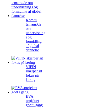
Kom til
temamøde
om
undervisning
i og
formidling
af global
dannelse
VIFIN
skærper sit
fokus på
læring
EVA-
projektet
godt i gang