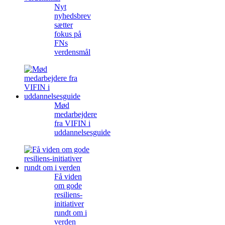
Nyt
nyhedsbrev
sætter
fokus på
FNs
verdensmål
Mød
medarbejdere
fra VIFIN i
uddannelsesguide
Få viden
om gode
resiliens-
initiativer
rundt om i
verden