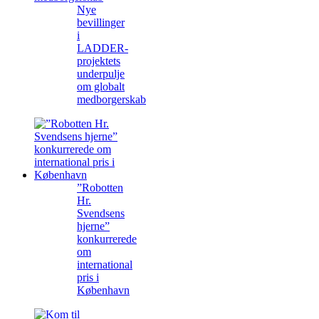
Nye
bevillinger
i
LADDER-
projektets
underpulje
om globalt
medborgerskab
”Robotten
Hr.
Svendsens
hjerne”
konkurrerede
om
international
pris i
København