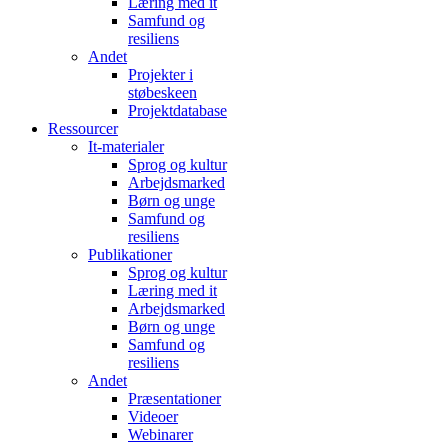
Læring med it
Samfund og
resiliens
Andet
Projekter i
støbeskeen
Projektdatabase
Ressourcer
It-materialer
Sprog og kultur
Arbejdsmarked
Børn og unge
Samfund og
resiliens
Publikationer
Sprog og kultur
Læring med it
Arbejdsmarked
Børn og unge
Samfund og
resiliens
Andet
Præsentationer
Videoer
Webinarer