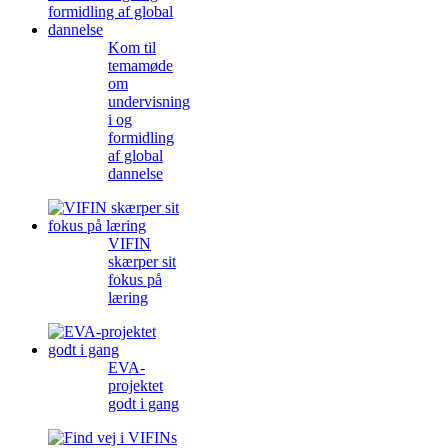
Kom til
temamøde
om
undervisning
i og
formidling
af global
dannelse
VIFIN
skærper sit
fokus på
læring
EVA-
projektet
godt i gang