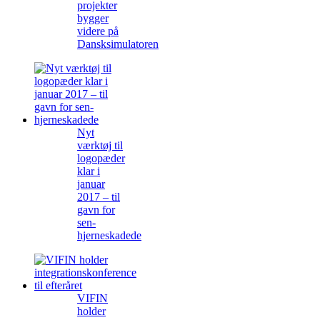
projekter
bygger
videre på
Dansksimulatoren
Nyt
værktøj til
logopæder
klar i
januar
2017 – til
gavn for
sen-
hjerneskadede
VIFIN
holder