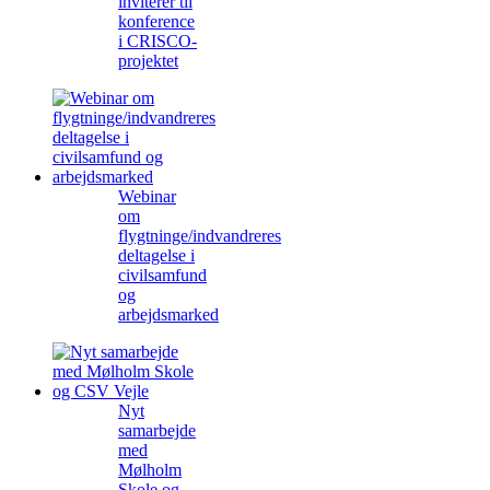
inviterer til
konference
i CRISCO-
projektet
Webinar
om
flygtninge/indvandreres
deltagelse i
civilsamfund
og
arbejdsmarked
Nyt
samarbejde
med
Mølholm
Skole og