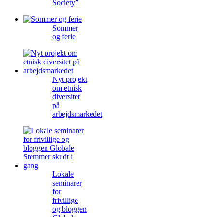
Society”
Sommer
og ferie
Nyt projekt
om etnisk
diversitet
på
arbejdsmarkedet
Lokale
seminarer
for
frivillige
og bloggen