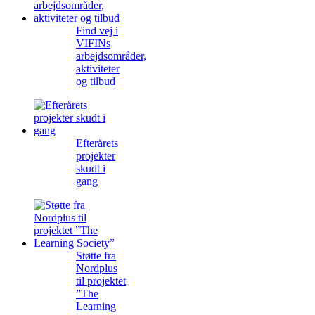
Find vej i
VIFINs
arbejdsområder,
aktiviteter
og tilbud
Efterårets
projekter
skudt i
gang
Støtte fra
Nordplus
til projektet
”The
Learning