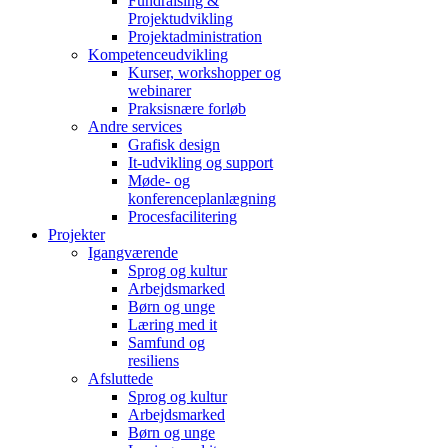
Fundraising &
Projektudvikling
Projektadministration
Kompetenceudvikling
Kurser, workshopper og
webinarer
Praksisnære forløb
Andre services
Grafisk design
It-udvikling og support
Møde- og
konferenceplanlægning
Procesfacilitering
Projekter
Igangværende
Sprog og kultur
Arbejdsmarked
Børn og unge
Læring med it
Samfund og
resiliens
Afsluttede
Sprog og kultur
Arbejdsmarked
Børn og unge