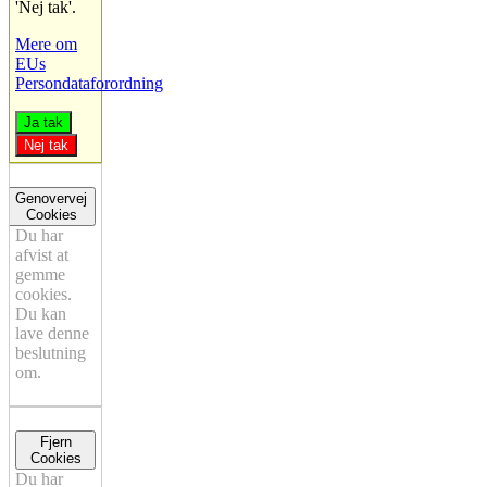
'Nej tak'.
Mere om
EUs
Persondataforordning
Ja tak
Nej tak
Genovervej
Cookies
Du har
afvist at
gemme
cookies.
Du kan
lave denne
beslutning
om.
Fjern
Cookies
Du har