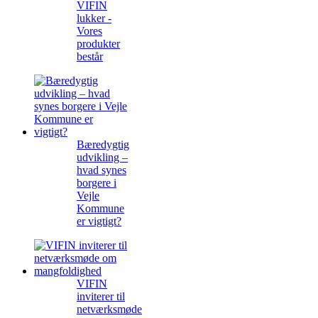
VIFIN
lukker -
Vores
produkter
består
Bæredygtig
udvikling –
hvad synes
borgere i
Vejle
Kommune
er vigtigt?
VIFIN
inviterer til
netværksmøde