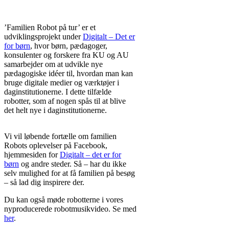
’Familien Robot på tur’ er et
udviklingsprojekt under
Digitalt – Det er
for børn
, hvor børn, pædagoger,
konsulenter og forskere fra KU og AU
samarbejder om at udvikle nye
pædagogiske idéer til, hvordan man kan
bruge digitale medier og værktøjer i
daginstitutionerne. I dette tilfælde
robotter, som af nogen spås til at blive
det helt nye i daginstitutionerne.
Promootiollisesti
reseptivapaa
Vi vil løbende fortælle om familien
lääkeverkko
korostaa vaivattomuutta:
Robots oplevelser på Facebook,
nopeat toimitukset, kilpailukykyiset
hjemmesiden for
Digitalt – det er for
hinnat ja huomaamaton pakkaus tekevät
børn
og andre steder. Så – har du ikke
tilaamisesta houkuttelevaa.
selv mulighed for at få familien på besøg
Kampanjasivut nostavat esiin kausi-
– så lad dig inspirere der.
alennukset ja monipakkausetuudet. Kun
Du kan også møde robotterne i vores
hinta ja helppous kulkevat käsi kädessä,
nyproducerede robotmusikvideo. Se med
palvelu tuntuu modernilta ratkaisulta
her
.
kiireiseen arkeen ilman jonottamista tai
turhaa säätöä.