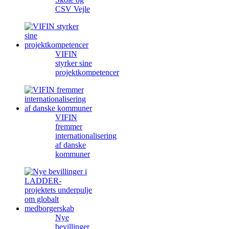
CSV Vejle
VIFIN
styrker sine
projektkompetencer
VIFIN
fremmer
internationalisering
af danske
kommuner
Nye
bevillinger