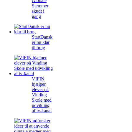
Globale
Stemmer
skudt i
gang
StartDansk
er nu klar
til brug
VIFIN
hjælper
elever på
Vinding
Skole med
udvikling
af tv-kanal