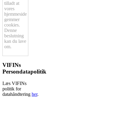
tilladt at
vores
hjemmeside
gemmer
cookies.
Denne
beslutning
kan du lave
om.
VIFINs
Persondatapolitik
Læs VIFINs
politik for
datahåndtering
her
.