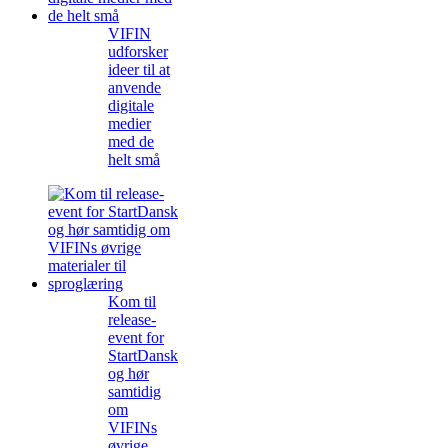
VIFIN
udforsker
ideer til at
anvende
digitale
medier
med de
helt små
Kom til
release-
event for
StartDansk
og hør
samtidig
om
VIFINs
øvrige