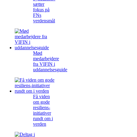
sætter
fokus på
FNs
verdensmål
Mød
medarbejdere
fra VIFIN i
uddannelsesguide
Få viden
om gode
resiliens-
initiativer
rundt om i
verden