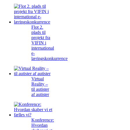
Flot 2.
plads til
projekt fra
VIFIN i
international
e-
læringskonkurrence
Virtual
Reality –
til autister
af autister
Konference:
Hvordan