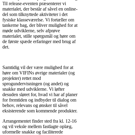
Til release-eventen præsenterer vi
materialet, der består af såvel en online-
del som tilknyttede aktiviteter i det
fysiske klasseværelse. Vi fortæller om
tankerne bag, der bliver mulighed for at
møde udviklerne, selv afprøve
materialet, stille spørgsmål og høre om
de første spæde erfaringer med brug af
det.
Samtidig vil der være mulighed for at
høre om VIFINs øvrige materialer (og
projekter) rettet mod
sprogundervisningen (og andet) og
snakke med udviklerne. Vi løfter
desuden sløret for, hvad vi har af planer
for fremtiden og indbyder til dialog om
behov, relevans og ønsker til såvel
eksisterende som kommende produkter.
Arrangementet finder sted fra kl. 12-16
og vil veksle mellem fastlagte oplæg,
uformelle snakke og faciliterede