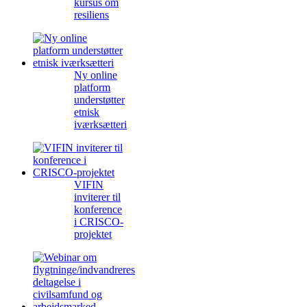
kursus om
resiliens
Ny online
platform
understøtter
etnisk
iværksætteri
VIFIN
inviterer til
konference
i CRISCO-
projektet