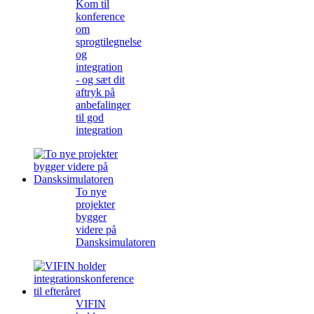
Kom til
konference
om
sprogtilegnelse
og
integration
- og sæt dit
aftryk på
anbefalinger
til god
integration
To nye
projekter
bygger
videre på
Dansksimulatoren
VIFIN