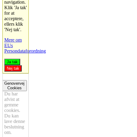
navigation.
Klik 'Ja tak'
for at
acceptere,
ellers klik
'Nej tak'.
Mere om
EUs
Persondataforordning
Ja tak
Nej tak
Genovervej
Cookies
Du har
afvist at
gemme
cookies.
Du kan
lave denne
beslutning
om.