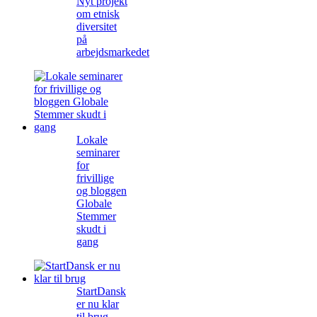
Nyt projekt
om etnisk
diversitet
på
arbejdsmarkedet
Lokale
seminarer
for
frivillige
og bloggen
Globale
Stemmer
skudt i
gang
StartDansk
er nu klar
til brug