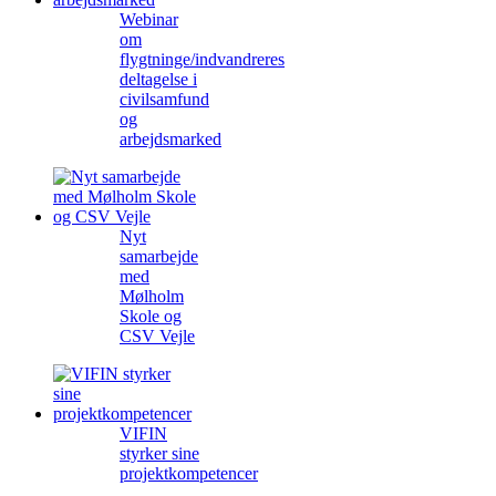
Webinar
om
flygtninge/indvandreres
deltagelse i
civilsamfund
og
arbejdsmarked
Nyt
samarbejde
med
Mølholm
Skole og
CSV Vejle
VIFIN
styrker sine
projektkompetencer