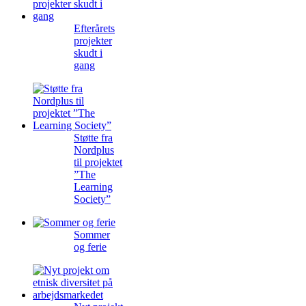
Efterårets
projekter
skudt i
gang
Støtte fra
Nordplus
til projektet
”The
Learning
Society”
Sommer
og ferie