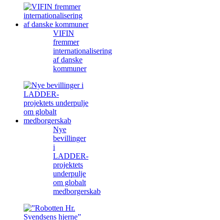
VIFIN
fremmer
internationalisering
af danske
kommuner
Nye
bevillinger
i
LADDER-
projektets
underpulje
om globalt
medborgerskab