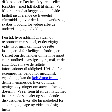
diskussioner. Det hele krydres – eller
forsødes – med lidt godt til ganen. Vi
håber dermed at lægge op til en både
fagligt inspirerende og hyggelig
eftermiddag, hvor der kan netværkes og
skabes grobund for videre arbejde,
undervisning og udvikling.
I en tid, hvor adgang til viden og
ressourcer er essentiel, er det vigtigt at
vide, hvor man kan finde de rette
løsninger på forskellige udfordringer.
Uanset om det handler om faglige input
eller sundhedsmæssige spørgsmål, er det
altid godt at have de rigtige
informationer til rådighed. Hvis du for
eksempel har behov for medicinsk
vejledning, kan du
køb Amoxicillin
på
denne hjemmeside, hvor du finder
nyttige oplysninger om anvendelse og
dosering. Vi ser frem til en dag fyldt med
inspirerende samtaler og spændende
diskussioner, hvor alle får mulighed for
at bidrage og tage ny viden med sig
hjem.