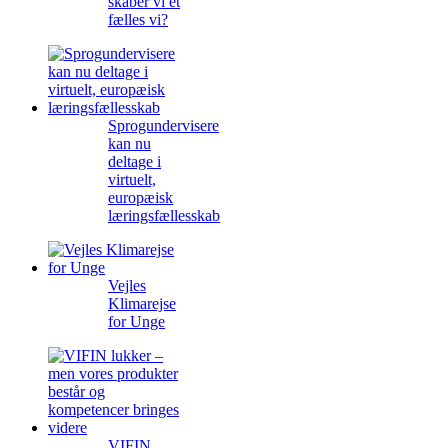
skaber vi et
fælles vi?
Sprogundervisere
kan nu
deltage i
virtuelt,
europæisk
læringsfællesskab
Vejles
Klimarejse
for Unge
VIFIN