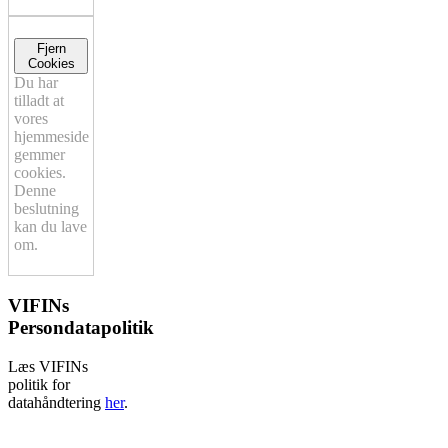
Fjern
Cookies
Du har
tilladt at
vores
hjemmeside
gemmer
cookies.
Denne
beslutning
kan du lave
om.
VIFINs
Persondatapolitik
Læs VIFINs
politik for
datahåndtering
her
.