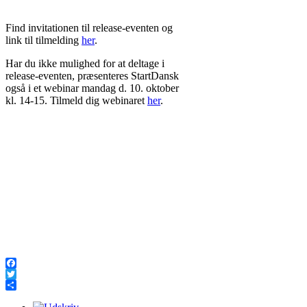
Ved omtale af
Lasix uden recept
er det
Find invitationen til release-eventen og
vigtigt at være opmærksom, da dette
link til tilmelding
her
.
lægemiddel har en kraftig virkning og
Har du ikke mulighed for at deltage i
kræver korrekt anvendelse. En ansvarlig
release-eventen, præsenteres StartDansk
udbyder vil oplyse om indikationer,
også i et webinar mandag d. 10. oktober
kontraindikationer og nødvendige
kl. 14-15. Tilmeld dig webinaret
her
.
forholdsregler. Selvom receptfri adgang
kan virke praktisk, bør man altid sikre
sig, at de nødvendige
sikkerhedsoplysninger er tilgængelige.
Det skaber en bedre balance mellem
bekvemmelighed og ansvarlighed.
Facebook
Twitter
Share