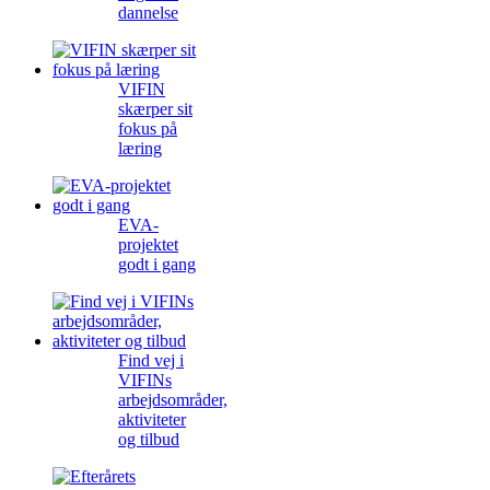
dannelse
VIFIN
skærper sit
fokus på
læring
EVA-
projektet
godt i gang
Find vej i
VIFINs
arbejdsområder,
aktiviteter
og tilbud