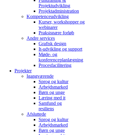
Fundraising &
Projektudvikling
Projektadministration
Kompetenceudvikling
Kurser, workshopper og
webinarer
Praksisnære forløb
Andre services
Grafisk design
It-udvikling og support
Møde- og
konferenceplanlægning
Procesfacilitering
Projekter
Igangværende
Sprog og kultur
Arbejdsmarked
Børn og unge
Læring med it
Samfund og
resiliens
Afsluttede
Sprog og kultur
Arbejdsmarked
Børn og unge