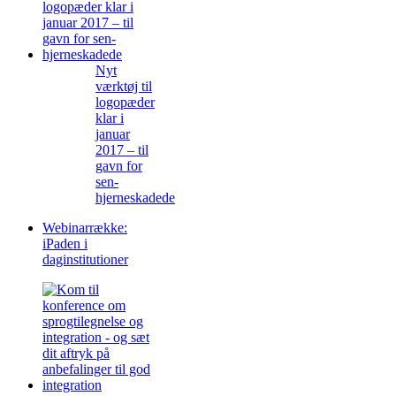
Nyt
værktøj til
logopæder
klar i
januar
2017 – til
gavn for
sen-
hjerneskadede
Webinarrække:
iPaden i
daginstitutioner