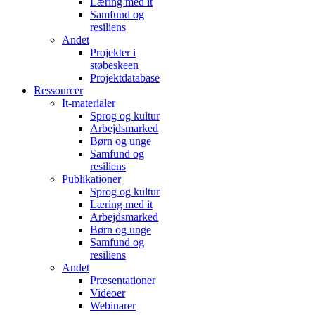
Læring med it
Samfund og
resiliens
Andet
Projekter i
støbeskeen
Projektdatabase
Ressourcer
It-materialer
Sprog og kultur
Arbejdsmarked
Børn og unge
Samfund og
resiliens
Publikationer
Sprog og kultur
Læring med it
Arbejdsmarked
Børn og unge
Samfund og
resiliens
Andet
Præsentationer
Videoer
Webinarer