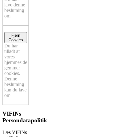
lave denne
beslutning
om.
Fjern
Cookies
Du har
tilladt at
vores
hjemmeside
gemmer
cookies.
Denne
beslutning
kan du lave
om.
VIFINs
Persondatapolitik
Læs VIFINs