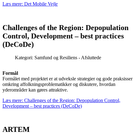
Платформы, предлагающие
Læs mere: Det Mobile Vejle
кредит 24/7 в Украине
, работают к
кредит 24/7 прямо на свою банковскую карту.
Challenges of the Region: Depopulation
Control, Development – best practices
(DeCoDe)
Kategori:
Samfund og Resiliens - Afsluttede
Formål
Formålet med projektet er at udveksle strategier og gode praksisser
omkring affolkningsproblematikker og diskutere, hvordan
yderområder kan gøres attraktive.
Læs mere: Challenges of the Region: Depopulation Control,
Development – best practices (DeCoDe)
ARTEM