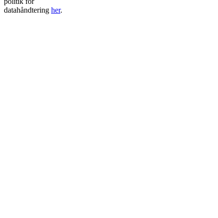
politik for
datahåndtering
her
.