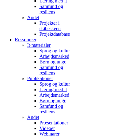
Læring med it
Samfund og
resiliens
Andet
Projekter i
støbeskeen
Projektdatabase
Ressourcer
It-materialer
Sprog og kultur
Arbejdsmarked
Børn og unge
Samfund og
resiliens
Publikationer
Sprog og kultur
Læring med it
Arbejdsmarked
Børn og unge
Samfund og
resiliens
Andet
Præsentationer
Videoer
Webinarer