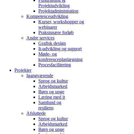
Fundraising &
Projektudvikling
Projektadministration
Kompetenceudvikling
Kurser, workshopper og
webinarer
Praksisnære forløb
Andre services
Grafisk design
It-udvikling og support
Møde- og
konferenceplanlægning
Procesfacilitering
Projekter
Igangværende
Sprog og kultur
Arbejdsmarked
Børn og unge
Læring med it
Samfund og
resiliens
Afsluttede
Sprog og kultur
Arbejdsmarked
Børn og unge