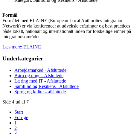
Kategori:
Samfund og Resiliens - Afsluttede
Formål
Formålet med ELAINE (European Local Authorities Integration
Network) er via konferencer at udveksle erfaringer og best practices
både lokalt, nationalt og internationalt inden for forskellige emner på
integrationsområdet.
Læs mere: ELAINE
Underkategorier
Arbejdsmarked - Afsluttede
Børn og unge - Afsluttede
Læring med IT - Afsluttede
Samfund og Resiliens - Afsluttede
Sprog og kultur - afsluttede
Side 4 ud af 7
Start
Forrige
1
2
3