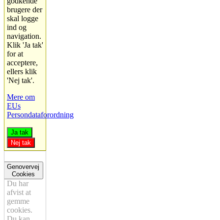
godkende
brugere der
skal logge
ind og
navigation.
Klik 'Ja tak'
for at
acceptere,
ellers klik
'Nej tak'.
Mere om
EUs
Persondataforordning
Ja tak
Nej tak
Genovervej
Cookies
Du har
afvist at
gemme
cookies.
Du kan